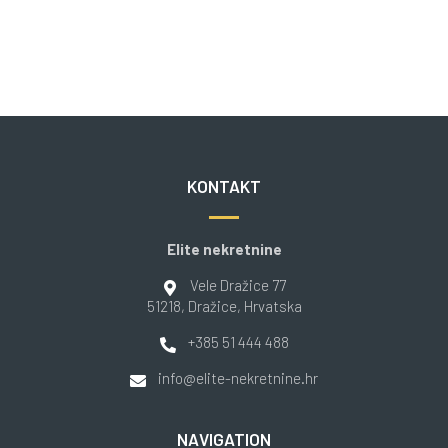
KONTAKT
Elite nekretnine
Vele Dražice 77
51218
, Dražice
, Hrvatska
+385 51 444 488
info@elite-nekretnine.hr
NAVIGATION