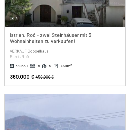
4
Istrien, Roč - zwei Steinhäuser mit 5
Wohneinheiten zu verkaufen!
VERKAUF
Doppelhaus
Buzet, Roč
2
38933.1
9
5
450m
360.000 €
450.000 €