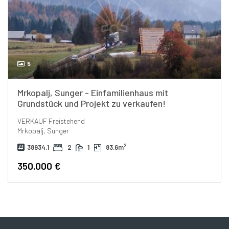
5
Mrkopalj, Sunger - Einfamilienhaus mit
Grundstück und Projekt zu verkaufen!
VERKAUF
Freistehend
Mrkopalj, Sunger
2
38934.1
2
1
83.6m
350.000 €