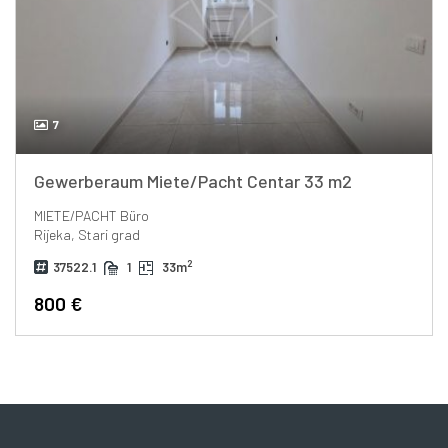
7
Gewerberaum Miete/Pacht Centar 33 m2
MIETE/PACHT
Büro
Rijeka, Stari grad
2
37522.1
1
33m
800 €