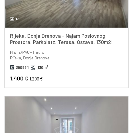
17
Rijeka, Donja Drenova - Najam Poslovnog
Prostora, Parkplatz, Terasa, Ostava, 130m2!
MIETE/PACHT
Büro
Rijeka, Donja Drenova
2
39086.1
130m
1.400 €
1.200 €