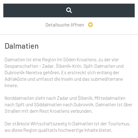
Detailsuche öffnen
Dalmatien
Dalmatien ist eine Region im Süden Kroatiens, zu der vier
Gespanschaften – Zadar, Šibenik-Knin, Split-Dalmatien und
Dubrovnik-Neretva gehören. Es erstreckt sich entlang der
Adriaküste und umfasst die Inseln und das submediterrane
Innere.
Norddalmatien zieht nach Zadar und Šibenik, Mittedalmatien
nach Split und Süddalmatien nach Dubrovnik. Dalmatien ist über
Straßen mit dem Rest Kroatiens verbunden.
Der stärkste Wirtschaftszweig in Dalmatien ist der Tourismus,
wo diese Region qualitativ hochwertige Inhalte bietet.