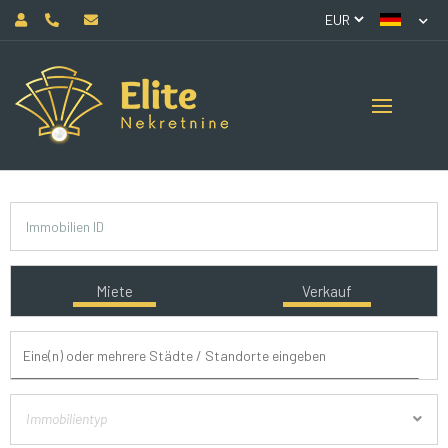
Miete
Verkauf
Immobilientyp