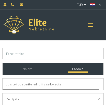
Najam
Prodaja
Zemljište