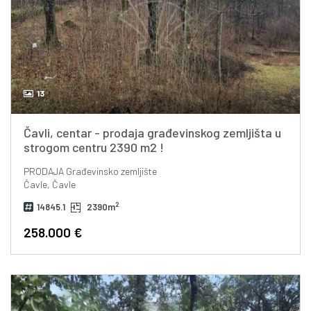
13
Čavli, centar - prodaja građevinskog zemljišta u
strogom centru 2390 m2 !
PRODAJA
Građevinsko zemljište
Čavle, Čavle
2
14845.1
2390m
258.000 €