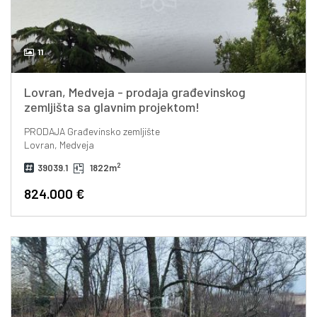
11
Lovran, Medveja - prodaja građevinskog
zemljišta sa glavnim projektom!
PRODAJA
Građevinsko zemljište
Lovran, Medveja
2
39039.1
1822m
824.000 €