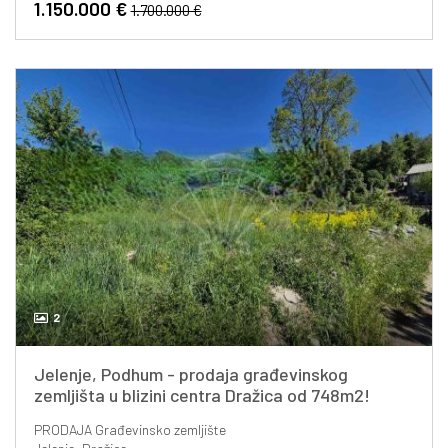
1.150.000 €
1.700.000 €
2
Jelenje, Podhum - prodaja građevinskog
zemljišta u blizini centra Dražica od 748m2!
PRODAJA
Građevinsko zemljište