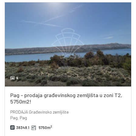
9
Pag - prodaja građevinskog zemljišta u zoni T2,
5750m2!
PRODAJA
Građevinsko zemljište
Pag, Pag
2
38348.1
5750m