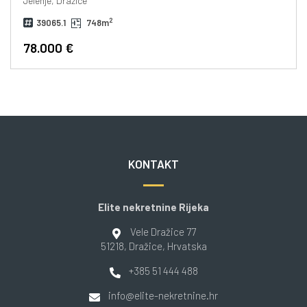
Jelenje, Dražice
2
39065.1
748m
78.000 €
KONTAKT
Elite nekretnine Rijeka
Vele Dražice 77
51218
, Dražice
, Hrvatska
+385 51 444 488
info@elite-nekretnine.hr