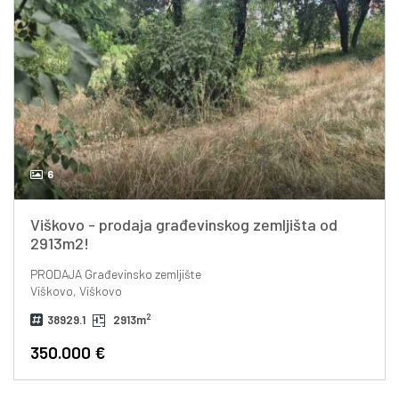
6
Viškovo - prodaja građevinskog zemljišta od
2913m2!
PRODAJA
Građevinsko zemljište
Viškovo, Viškovo
2
38929.1
2913m
350.000 €