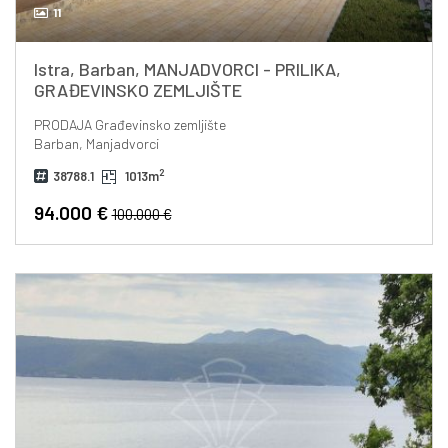
11
Istra, Barban, MANJADVORCI - PRILIKA,
GRAĐEVINSKO ZEMLJIŠTE
PRODAJA
Građevinsko zemljište
Barban, Manjadvorci
2
38788.1
1013m
94.000 €
100.000 €