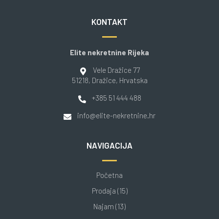
KONTAKT
Elite nekretnine Rijeka
Vele Dražice 77
51218
, Dražice
, Hrvatska
+385 51 444 488
info@elite-nekretnine.hr
NAVIGACIJA
Početna
Prodaja (15)
Najam (13)