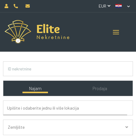
Najam
Prodaja
Zemljište