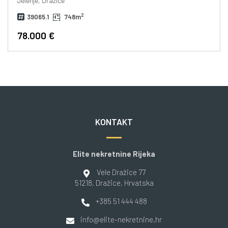
Jelenje, Dražice
2
39065.1
748m
78.000 €
KONTAKT
Elite nekretnine Rijeka
Vele Dražice 77
51218
, Dražice
, Hrvatska
+385 51 444 488
info@elite-nekretnine.hr