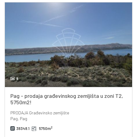
9
Pag - prodaja građevinskog zemljišta u zoni T2,
5750m2!
PRODAJA
Građevinsko zemljište
Pag, Pag
2
38348.1
5750m