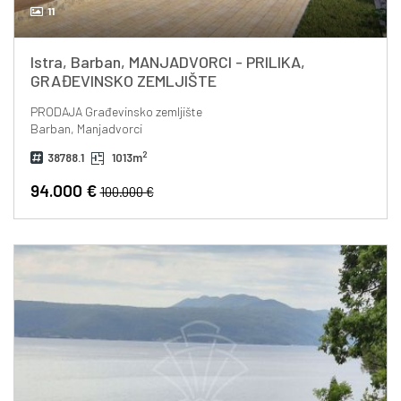
11
Istra, Barban, MANJADVORCI - PRILIKA,
GRAĐEVINSKO ZEMLJIŠTE
PRODAJA
Građevinsko zemljište
Barban, Manjadvorci
2
38788.1
1013m
94.000 €
100.000 €