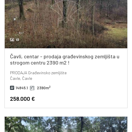
13
Čavli, centar - prodaja građevinskog zemljišta u
strogom centru 2390 m2 !
PRODAJA
Građevinsko zemljište
Čavle, Čavle
2
14845.1
2390m
258.000 €