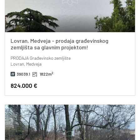
11
Lovran, Medveja - prodaja građevinskog
zemljišta sa glavnim projektom!
PRODAJA
Građevinsko zemljište
Lovran, Medveja
2
39039.1
1822m
824.000 €