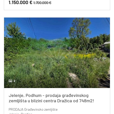
1.150.000 €
1.700.000 €
2
Jelenje, Podhum - prodaja građevinskog
zemljišta u blizini centra Dražica od 748m2!
PRODAJA
Građevinsko zemljište