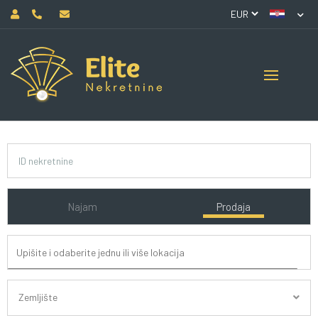
Najam
Prodaja
Zemljište