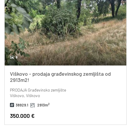
6
Viškovo - prodaja građevinskog zemljišta od
2913m2!
PRODAJA
Građevinsko zemljište
Viškovo, Viškovo
2
38929.1
2913m
350.000 €