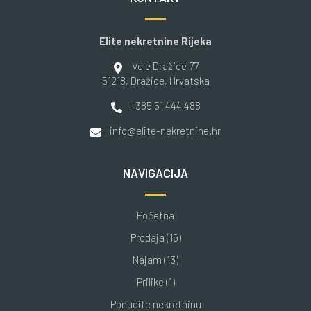
Elite nekretnine Rijeka
Vele Dražice 77
51218
, Dražice
, Hrvatska
+385 51 444 488
info@elite-nekretnine.hr
NAVIGACIJA
Početna
Prodaja (15)
Najam (13)
Prilike (1)
Ponudite nekretninu