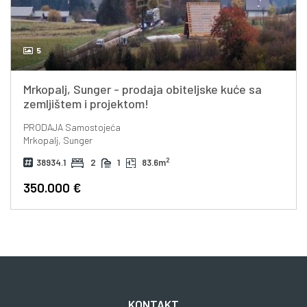
5
Mrkopalj, Sunger - prodaja obiteljske kuće sa
zemljištem i projektom!
PRODAJA
Samostojeća
Mrkopalj, Sunger
2
38934.1
2
1
83.6m
350.000 €
KONTAKT