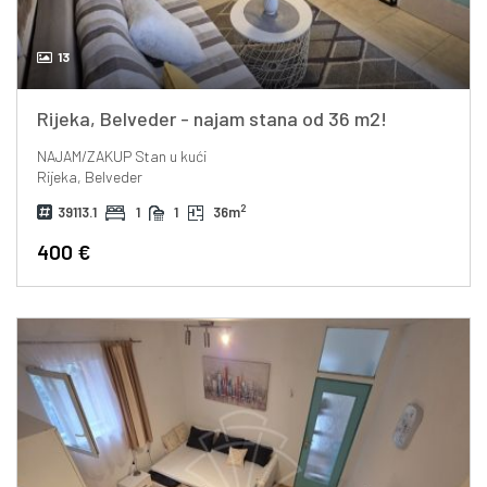
13
Rijeka, Belveder - najam stana od 36 m2!
NAJAM/ZAKUP
Stan u kući
Rijeka, Belveder
2
39113.1
1
1
36m
400 €