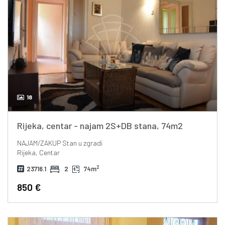
18
Rijeka, centar - najam 2S+DB stana, 74m2
NAJAM/ZAKUP
Stan u zgradi
Rijeka, Centar
2
23716.1
2
74m
850 €