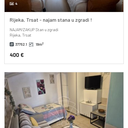
4
Rijeka, Trsat - najam stana u zgradi !
NAJAM/ZAKUP
Stan u zgradi
Rijeka, Trsat
2
37752.1
19m
400 €