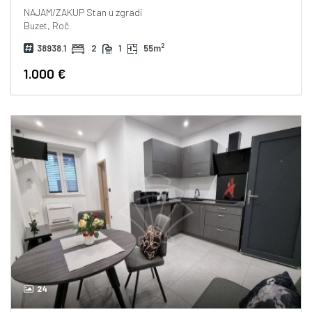
NAJAM/ZAKUP
Stan u zgradi
Buzet, Roč
2
38938.1
2
1
55m
1.000 €
24