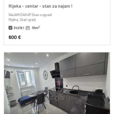
Rijeka - centar - stan za najam !
NAJAM/ZAKUP
Stan u zgradi
Rijeka, Stari grad
2
34219.1
35m
600 €