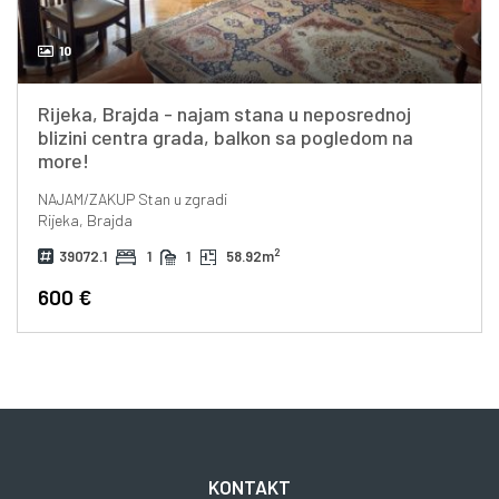
10
Rijeka, Brajda - najam stana u neposrednoj
blizini centra grada, balkon sa pogledom na
more!
NAJAM/ZAKUP
Stan u zgradi
Rijeka, Brajda
2
39072.1
1
1
58.92m
600 €
KONTAKT