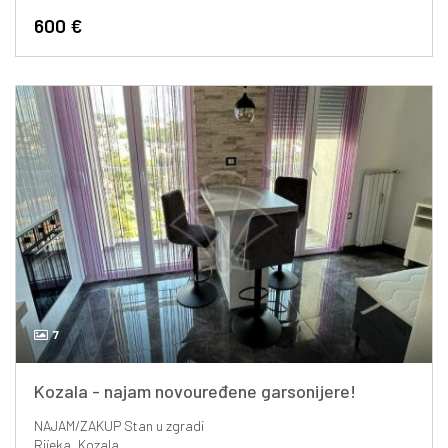
600 €
7
Kozala - najam novouređene garsonijere!
NAJAM/ZAKUP
Stan u zgradi
Rijeka, Kozala