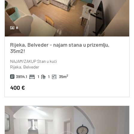
8
Rijeka, Belveder - najam stana u prizemlju,
35m2!
NAJAM/ZAKUP
Stan u kući
Rijeka, Belveder
2
39114.1
1
1
35m
400 €