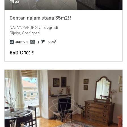
23
Centar-najam stana 35m2!!!
NAJAM/ZAKUP
Stan u zgradi
Rijeka, Stari grad
2
36092.1
1
35m
650 €
700 €