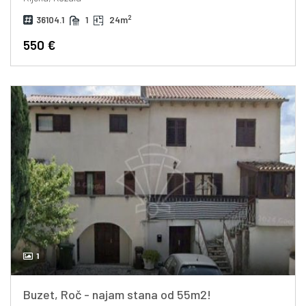
2
36104.1
1
24m
550 €
1
Buzet, Roč - najam stana od 55m2!