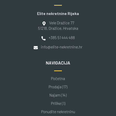
Elite nekretnine Rijeka
Vele Dražice 77
51218
, Dražice
, Hrvatska
+385 51 444 488
info@elite-nekretnine.hr
NAVIGACIJA
Početna
Prodaja (17)
Najam (14)
Prilike (1)
Ponudite nekretninu