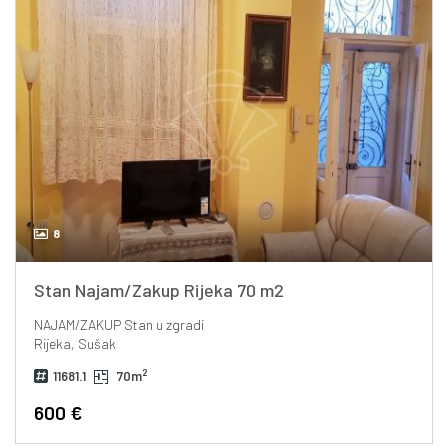
8
Stan Najam/Zakup Rijeka 70 m2
NAJAM/ZAKUP
Stan u zgradi
Rijeka, Sušak
2
11681.1
70m
600 €