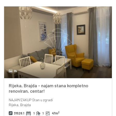
14
Rijeka, Brajda - najam stana kompletno
renoviran, centar!
NAJAM/ZAKUP
Stan u zgradi
Rijeka, Brajda
2
31526.1
1
1
47m