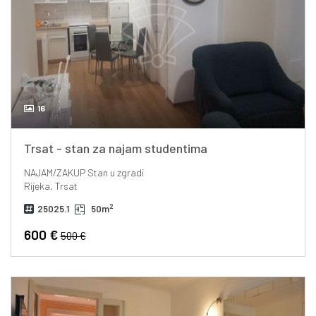
16
Trsat - stan za najam studentima
NAJAM/ZAKUP
Stan u zgradi
Rijeka, Trsat
2
25025.1
50m
600 €
500 €