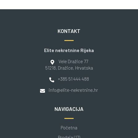
KONTAKT
Elite nekretnine Rijeka
Vele Dražice 77
51218
, Dražice
, Hrvatska
+385 51 444 488
info@elite-nekretnine.hr
NAVIGACIJA
Početna
Prodaja (17)