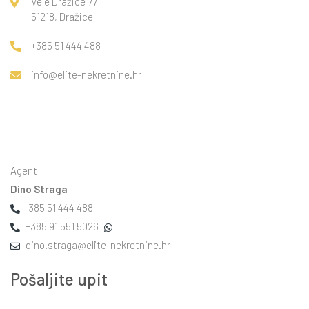
Vele Dražice 77
Mirno okruženje, dobra prometna povezanost te blizina svih
51218, Dražice
važnih sadržaja dodatne su prednosti ovog stana.
+385 51 444 488
Za više informacija i razgledavanje, slobodno se javite.
info@elite-nekretnine.hr
Agencijska provizija naplaćuje se u skladu s Općim uvjetima poslovanja koji su dostupni na stranici
www.elite-nekretnine.hr/opci-uvjeti-poslovanja
.
Agent
Dino Straga
+385 51 444 488
+385 91 551 5026
dino.straga@elite-nekretnine.hr
Pošaljite upit