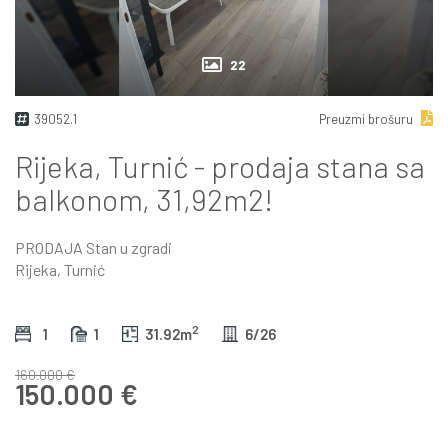
22
39052.1
Preuzmi brošuru
Rijeka, Turnić - prodaja stana sa
balkonom, 31,92m2!
PRODAJA
Stan u zgradi
Rijeka, Turnić
2
1
1
31.92m
6/26
160.000 €
150.000 €