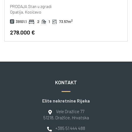
PRODAJA
Stan u zgradi
Opatija, Kosićevo
2
39101.1
2
1
73.57m
278.000 €
KONTAKT
Elite nekretnine Rijeka
Vele Dražice 77
51218
, Dražice
, Hrvatska
+385 51 444 488