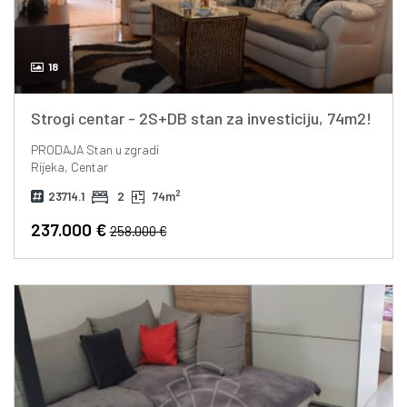
18
Strogi centar - 2S+DB stan za investiciju, 74m2!
PRODAJA
Stan u zgradi
Rijeka, Centar
2
23714.1
2
74m
237.000 €
258.000 €