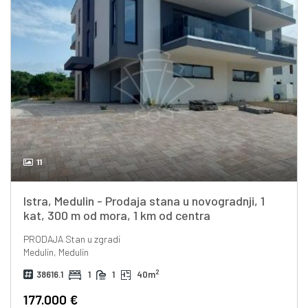
11
Istra, Medulin - Prodaja stana u novogradnji, 1
kat, 300 m od mora, 1 km od centra
PRODAJA
Stan u zgradi
Medulin, Medulin
2
38616.1
1
1
40m
177.000 €