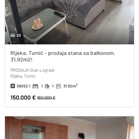
22
Rijeka, Turnić - prodaja stana sa balkonom,
31,92m2!
PRODAJA
Stan u zgradi
Rijeka, Turnić
2
39052.1
1
1
31.92m
150.000 €
160.000 €