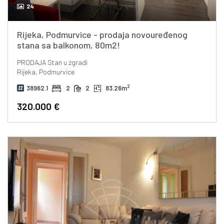
24
Rijeka, Podmurvice - prodaja novouređenog
stana sa balkonom, 80m2!
PRODAJA
Stan u zgradi
Rijeka, Podmurvice
2
38962.1
2
2
83.26m
320.000 €