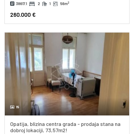
2
38617.1
2
1
56m
260.000 €
15
Opatija, blizina centra grada - prodaja stana na
dobroj lokaciji, 73,57m2!