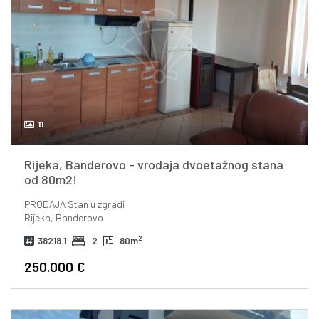
11
Rijeka, Banderovo - vrodaja dvoetažnog stana
od 80m2!
PRODAJA
Stan u zgradi
Rijeka, Banderovo
2
38218.1
2
80m
250.000 €