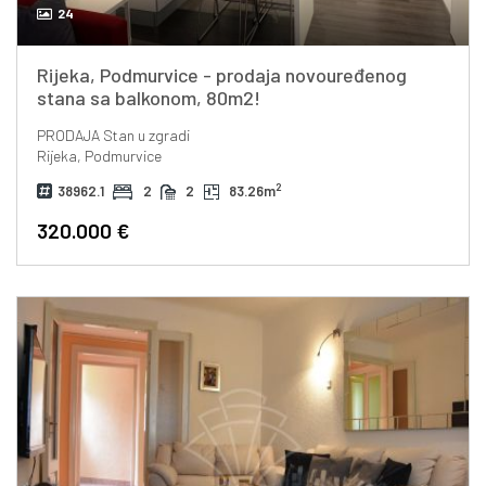
24
Rijeka, Podmurvice - prodaja novouređenog
stana sa balkonom, 80m2!
PRODAJA
Stan u zgradi
Rijeka, Podmurvice
2
38962.1
2
2
83.26m
320.000 €