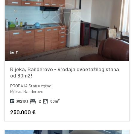
11
Rijeka, Banderovo - vrodaja dvoetažnog stana
od 80m2!
PRODAJA
Stan u zgradi
Rijeka, Banderovo
2
38218.1
2
80m
250.000 €