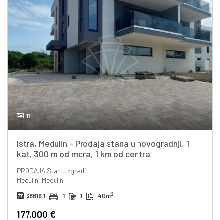
11
Istra, Medulin - Prodaja stana u novogradnji, 1
kat, 300 m od mora, 1 km od centra
PRODAJA
Stan u zgradi
Medulin, Medulin
2
38616.1
1
1
40m
177.000 €