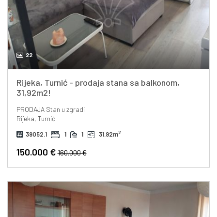
22
Rijeka, Turnić - prodaja stana sa balkonom,
31,92m2!
PRODAJA
Stan u zgradi
Rijeka, Turnić
2
39052.1
1
1
31.92m
150.000 €
160.000 €