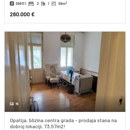
2
38617.1
2
1
56m
260.000 €
15
Opatija, blizina centra grada - prodaja stana na
dobroj lokaciji, 73,57m2!