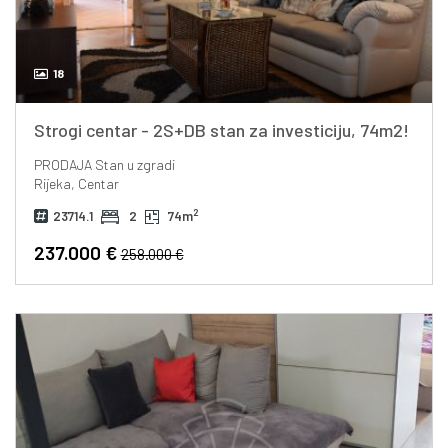
18
Strogi centar - 2S+DB stan za investiciju, 74m2!
PRODAJA
Stan u zgradi
Rijeka, Centar
2
23714.1
2
74m
237.000 €
258.000 €