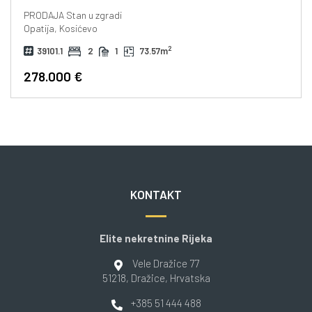
PRODAJA
Stan u zgradi
Opatija, Kosićevo
2
39101.1
2
1
73.57m
278.000 €
KONTAKT
Elite nekretnine Rijeka
Vele Dražice 77
51218
, Dražice
, Hrvatska
+385 51 444 488