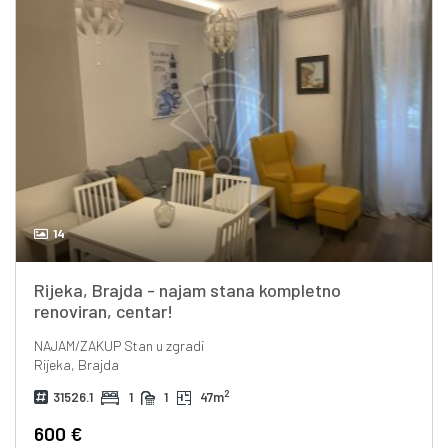
14
Rijeka, Brajda - najam stana kompletno
renoviran, centar!
NAJAM/ZAKUP
Stan u zgradi
Rijeka, Brajda
2
31526.1
1
1
47m
600 €