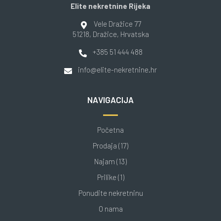
Elite nekretnine Rijeka
Vele Dražice 77
51218
, Dražice
, Hrvatska
+385 51 444 488
info@elite-nekretnine.hr
NAVIGACIJA
Početna
Prodaja (17)
Najam (13)
Prilike (1)
Ponudite nekretninu
O nama