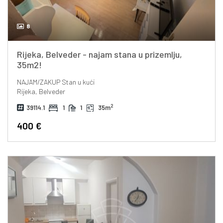
8
Rijeka, Belveder - najam stana u prizemlju,
35m2!
NAJAM/ZAKUP
Stan u kući
Rijeka, Belveder
2
39114.1
1
1
35m
400 €