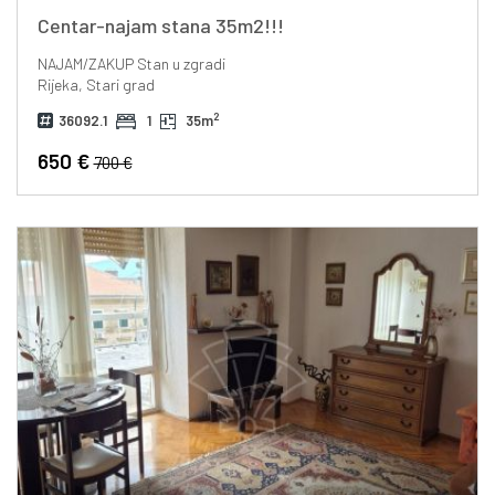
Centar-najam stana 35m2!!!
NAJAM/ZAKUP
Stan u zgradi
Rijeka, Stari grad
2
36092.1
1
35m
650 €
700 €