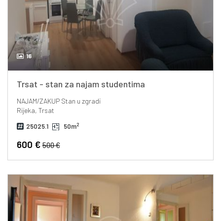
16
Trsat - stan za najam studentima
NAJAM/ZAKUP
Stan u zgradi
Rijeka, Trsat
2
25025.1
50m
600 €
500 €