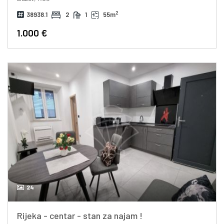
2
38938.1
2
1
55m
1.000 €
24
Rijeka - centar - stan za najam !