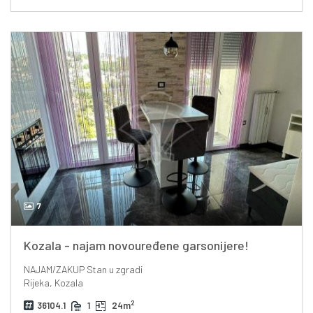
7
Kozala - najam novouređene garsonijere!
NAJAM/ZAKUP
Stan u zgradi
Rijeka, Kozala
2
36104.1
1
24m