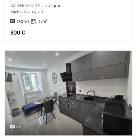
NAJAM/ZAKUP
Stan u zgradi
Rijeka, Stari grad
2
34219.1
35m
600 €
23