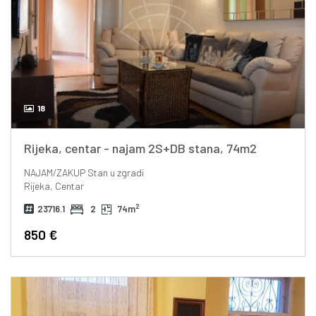
18
Rijeka, centar - najam 2S+DB stana, 74m2
NAJAM/ZAKUP
Stan u zgradi
Rijeka, Centar
2
23716.1
2
74m
850 €