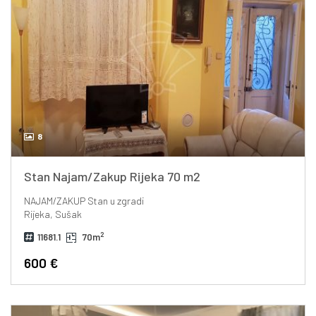
8
Stan Najam/Zakup Rijeka 70 m2
NAJAM/ZAKUP
Stan u zgradi
Rijeka, Sušak
2
11681.1
70m
600 €