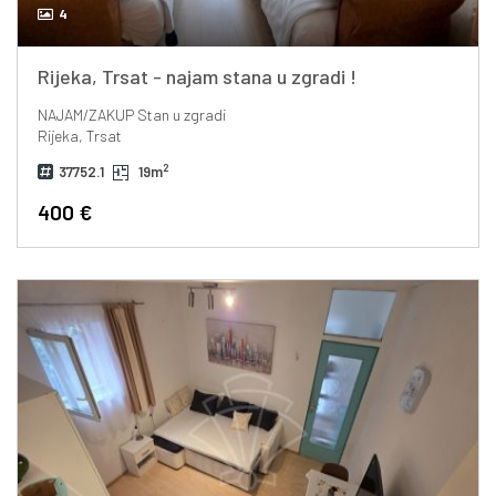
4
Rijeka, Trsat - najam stana u zgradi !
NAJAM/ZAKUP
Stan u zgradi
Rijeka, Trsat
2
37752.1
19m
400 €