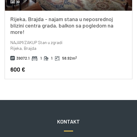
10
Rijeka, Brajda - najam stana u neposrednoj
blizini centra grada, balkon sa pogledom na
more!
NAJAM/ZAKUP
Stan u zgradi
Rijeka, Brajda
2
39072.1
1
1
58.92m
600 €
KONTAKT