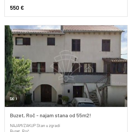
550 €
1
Buzet, Roč - najam stana od 55m2!
NAJAM/ZAKUP
Stan u zgradi
Buzet, Roč