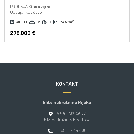
PRODAJA
Stan u zgradi
Opatija, Kosićevo
2
39101.1
2
1
73.57m
278.000 €
KONTAKT
Elite nekretnine Rijeka
Vele Dražice 77
51218
, Dražice
, Hrvatska
+385 51 444 488