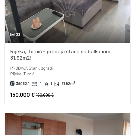
22
Rijeka, Turnić - prodaja stana sa balkonom,
31,92m2!
PRODAJA
Stan u zgradi
Rijeka, Turnić
2
39052.1
1
1
31.92m
150.000 €
160.000 €