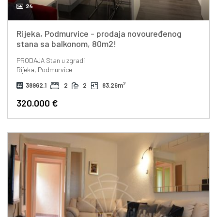
24
Rijeka, Podmurvice - prodaja novouređenog
stana sa balkonom, 80m2!
PRODAJA
Stan u zgradi
Rijeka, Podmurvice
2
38962.1
2
2
83.26m
320.000 €