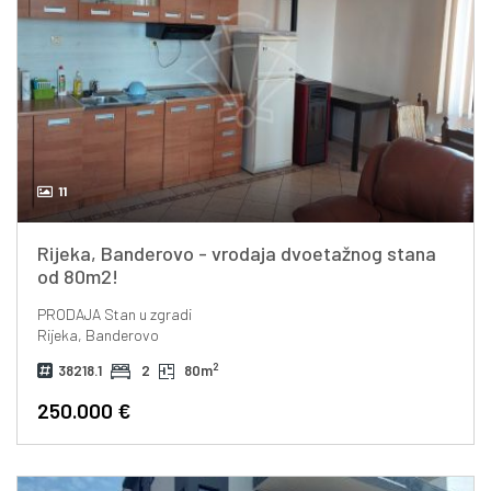
11
Rijeka, Banderovo - vrodaja dvoetažnog stana
od 80m2!
PRODAJA
Stan u zgradi
Rijeka, Banderovo
2
38218.1
2
80m
250.000 €