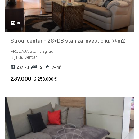
18
Strogi centar - 2S+DB stan za investiciju, 74m2!
PRODAJA
Stan u zgradi
Rijeka, Centar
2
23714.1
2
74m
237.000 €
258.000 €