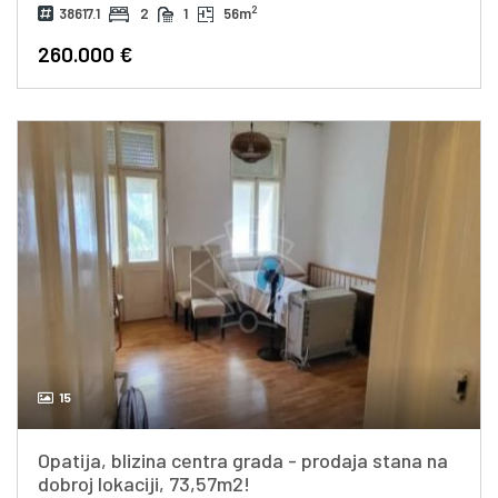
2
38617.1
2
1
56m
260.000 €
15
Opatija, blizina centra grada - prodaja stana na
dobroj lokaciji, 73,57m2!