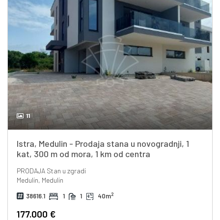
11
Istra, Medulin - Prodaja stana u novogradnji, 1
kat, 300 m od mora, 1 km od centra
PRODAJA
Stan u zgradi
Medulin, Medulin
2
38616.1
1
1
40m
177.000 €