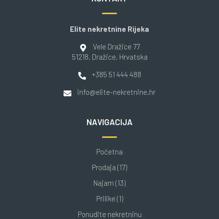
Elite nekretnine Rijeka
Vele Dražice 77
51218
, Dražice
, Hrvatska
+385 51 444 488
info@elite-nekretnine.hr
NAVIGACIJA
Početna
Prodaja (17)
Najam (13)
Prilike (1)
Ponudite nekretninu