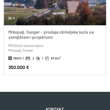
5
Mrkopalj, Sunger - prodaja obiteljske kuće sa
zemljištem i projektom!
PRODAJA
Samostojeća
Mrkopalj, Sunger
2
38934.1
2
1
83.6m
350.000 €
KONTAKT