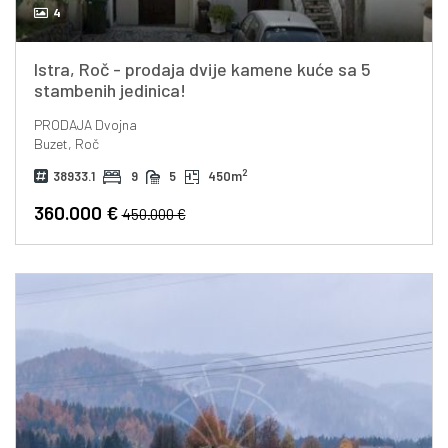
4
Istra, Roč - prodaja dvije kamene kuće sa 5
stambenih jedinica!
PRODAJA
Dvojna
Buzet, Roč
2
38933.1
9
5
450m
360.000 €
450.000 €