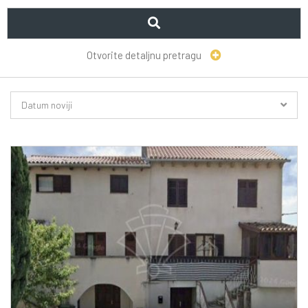
Otvorite detaljnu pretragu
Datum noviji