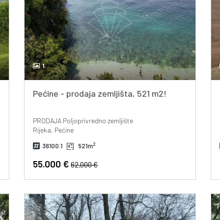
1
Pećine - prodaja zemljišta, 521 m2!
PRODAJA
Poljoprivredno zemljište
Rijeka, Pećine
2
36100.1
521m
55.000 €
62.000 €