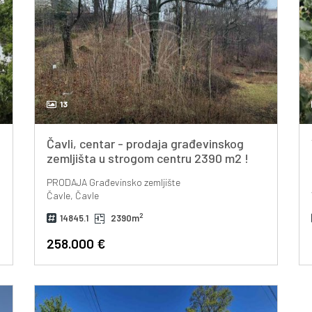
13
g
Čavli, centar - prodaja građevinskog
zemljišta u strogom centru 2390 m2 !
PRODAJA
Građevinsko zemljište
Čavle, Čavle
2
14845.1
2390m
258.000 €