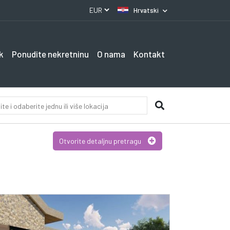
Hrvatski
k
Ponudite nekretninu
O nama
Kontakt
Otvorite detaljnu pretragu