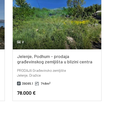
2
Jelenje, Podhum - prodaja
građevinskog zemljišta u blizini centra
Dražica od 748m2!
PRODAJA
Građevinsko zemljište
Jelenje, Dražice
2
39065.1
748m
78.000 €