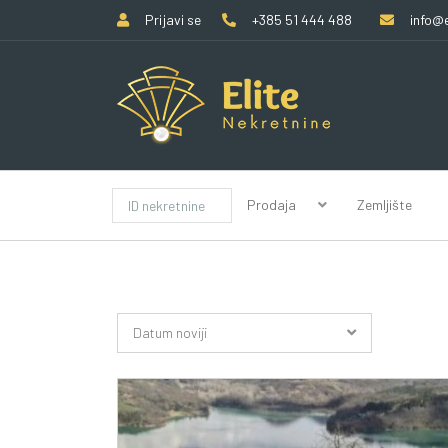
Prijavi se
+385 51 444 488
info@e
Prodaja
Zemljište
Datum noviji