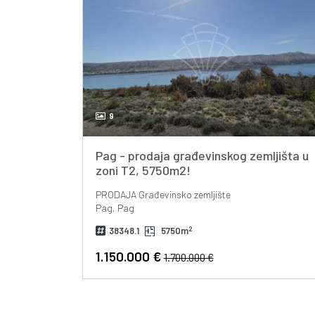
9
Pag - prodaja građevinskog zemljišta u
zoni T2, 5750m2!
PRODAJA
Građevinsko zemljište
Pag, Pag
2
38348.1
5750m
1.150.000 €
1.700.000 €