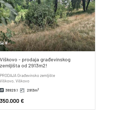
6
Viškovo - prodaja građevinskog
zemljišta od 2913m2!
PRODAJA
Građevinsko zemljište
Viškovo, Viškovo
2
38929.1
2913m
350.000 €