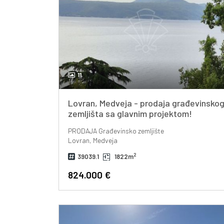
11
Lovran, Medveja - prodaja građevinsko
zemljišta sa glavnim projektom!
PRODAJA
Građevinsko zemljište
Lovran, Medveja
2
39039.1
1822m
824.000 €