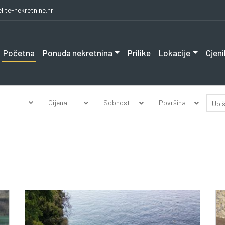
lite-nekretnine.hr
Početna
Ponuda nekretnina
Prilike
Lokacije
Cjeni
Cijena
Sobnost
Površina