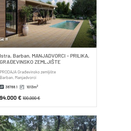
11
Istra, Barban, MANJADVORCI - PRILIKA,
GRAĐEVINSKO ZEMLJIŠTE
PRODAJA
Građevinsko zemljište
Barban, Manjadvorci
2
38788.1
1013m
94.000 €
100.000 €