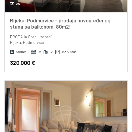
24
Rijeka, Podmurvice - prodaja novouređenog
stana sa balkonom, 80m2!
PRODAJA
Stan u zgradi
Rijeka, Podmurvice
2
38962.1
2
2
83.26m
320.000 €