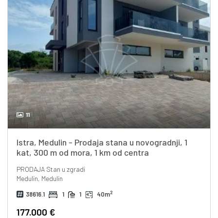
11
Istra, Medulin - Prodaja stana u novogradnji, 1
kat, 300 m od mora, 1 km od centra
PRODAJA
Stan u zgradi
Medulin, Medulin
2
38616.1
1
1
40m
177.000 €