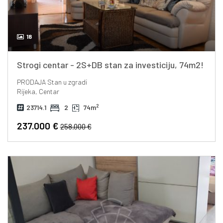
18
Strogi centar - 2S+DB stan za investiciju, 74m2!
PRODAJA
Stan u zgradi
Rijeka, Centar
2
23714.1
2
74m
237.000 €
258.000 €