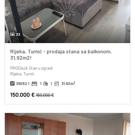
22
Rijeka, Turnić - prodaja stana sa balkonom,
31,92m2!
PRODAJA
Stan u zgradi
Rijeka, Turnić
2
39052.1
1
1
31.92m
150.000 €
160.000 €