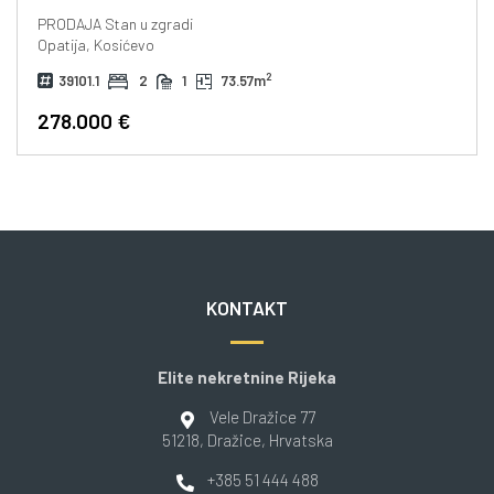
PRODAJA
Stan u zgradi
Opatija, Kosićevo
2
39101.1
2
1
73.57m
278.000 €
KONTAKT
Elite nekretnine Rijeka
Vele Dražice 77
51218
, Dražice
, Hrvatska
+385 51 444 488