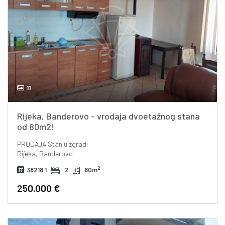
11
Rijeka, Banderovo - vrodaja dvoetažnog stana
od 80m2!
PRODAJA
Stan u zgradi
Rijeka, Banderovo
2
38218.1
2
80m
250.000 €