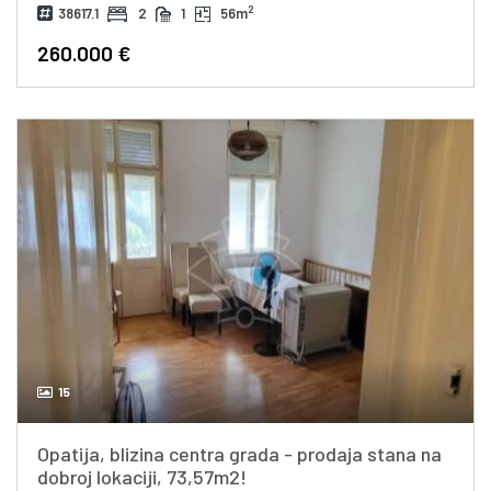
2
38617.1
2
1
56m
260.000 €
15
Opatija, blizina centra grada - prodaja stana na
dobroj lokaciji, 73,57m2!