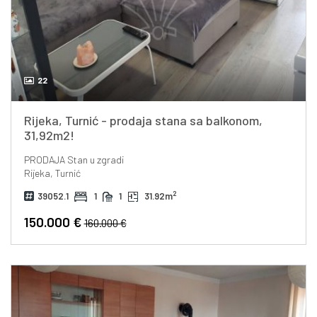
22
Rijeka, Turnić - prodaja stana sa balkonom,
31,92m2!
PRODAJA
Stan u zgradi
Rijeka, Turnić
2
39052.1
1
1
31.92m
150.000 €
160.000 €