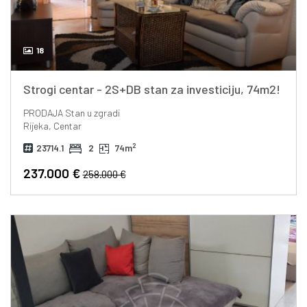
18
Strogi centar - 2S+DB stan za investiciju, 74m2!
PRODAJA
Stan u zgradi
Rijeka, Centar
2
23714.1
2
74m
237.000 €
258.000 €