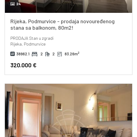
24
Rijeka, Podmurvice - prodaja novouređenog
stana sa balkonom, 80m2!
PRODAJA
Stan u zgradi
Rijeka, Podmurvice
2
38962.1
2
2
83.26m
320.000 €