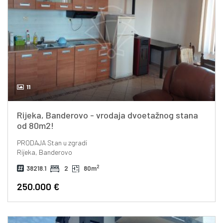
11
Rijeka, Banderovo - vrodaja dvoetažnog stana
od 80m2!
PRODAJA
Stan u zgradi
Rijeka, Banderovo
2
38218.1
2
80m
250.000 €