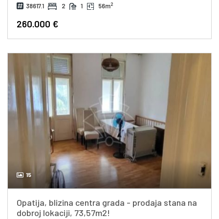
2
38617.1
2
1
56m
260.000 €
15
Opatija, blizina centra grada - prodaja stana na
dobroj lokaciji, 73,57m2!