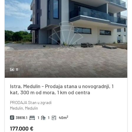
11
Istra, Medulin - Prodaja stana u novogradnji, 1
kat, 300 m od mora, 1 km od centra
PRODAJA
Stan u zgradi
Medulin, Medulin
2
38616.1
1
1
40m
177.000 €