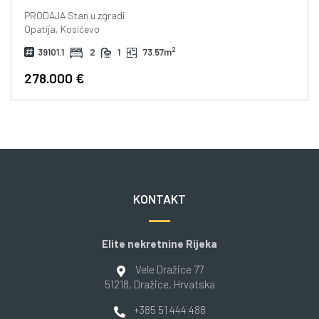
PRODAJA
Stan u zgradi
Opatija, Kosićevo
2
39101.1
2
1
73.57m
278.000 €
KONTAKT
Elite nekretnine Rijeka
Vele Dražice 77
51218
, Dražice
, Hrvatska
+385 51 444 488