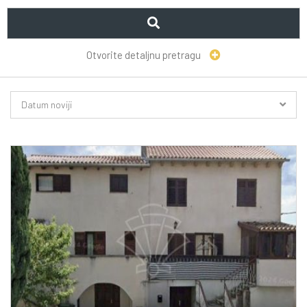
Otvorite detaljnu pretragu
Datum noviji