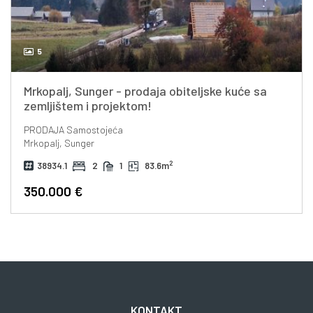
5
Mrkopalj, Sunger - prodaja obiteljske kuće sa
zemljištem i projektom!
PRODAJA
Samostojeća
Mrkopalj, Sunger
2
38934.1
2
1
83.6m
350.000 €
KONTAKT