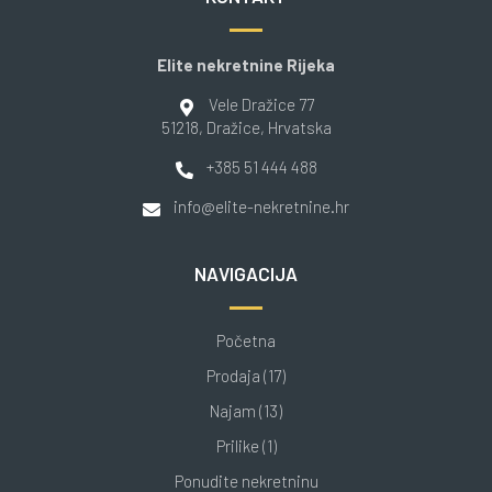
Elite nekretnine Rijeka
Vele Dražice 77
51218
, Dražice
, Hrvatska
+385 51 444 488
info@elite-nekretnine.hr
NAVIGACIJA
Početna
Prodaja (17)
Najam (13)
Prilike (1)
Ponudite nekretninu