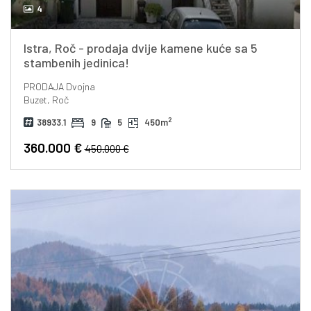
4
Istra, Roč - prodaja dvije kamene kuće sa 5
stambenih jedinica!
PRODAJA
Dvojna
Buzet, Roč
2
38933.1
9
5
450m
360.000 €
450.000 €