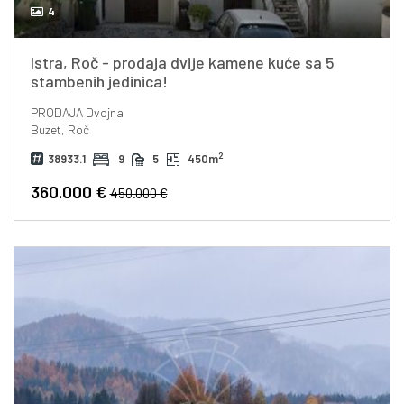
4
Istra, Roč - prodaja dvije kamene kuće sa 5
stambenih jedinica!
PRODAJA
Dvojna
Buzet, Roč
2
38933.1
9
5
450m
360.000 €
450.000 €