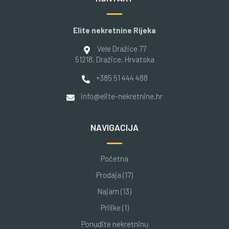
Elite nekretnine Rijeka
Vele Dražice 77
51218
, Dražice
, Hrvatska
+385 51 444 488
info@elite-nekretnine.hr
NAVIGACIJA
Početna
Prodaja (17)
Najam (13)
Prilike (1)
Ponudite nekretninu