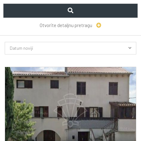
Otvorite detaljnu pretragu
Datum noviji