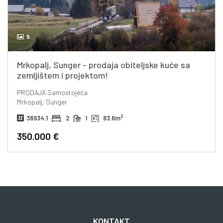
5
Mrkopalj, Sunger - prodaja obiteljske kuće sa
zemljištem i projektom!
PRODAJA
Samostojeća
Mrkopalj, Sunger
2
38934.1
2
1
83.6m
350.000 €
KONTAKT