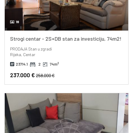
18
Strogi centar - 2S+DB stan za investiciju, 74m2!
PRODAJA
Stan u zgradi
Rijeka, Centar
2
23714.1
2
74m
237.000 €
258.000 €