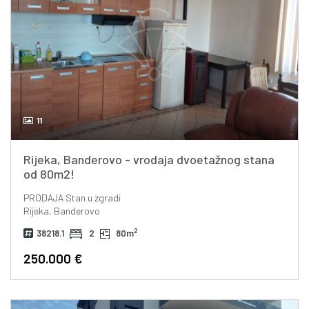
11
Rijeka, Banderovo - vrodaja dvoetažnog stana
od 80m2!
PRODAJA
Stan u zgradi
Rijeka, Banderovo
2
38218.1
2
80m
250.000 €