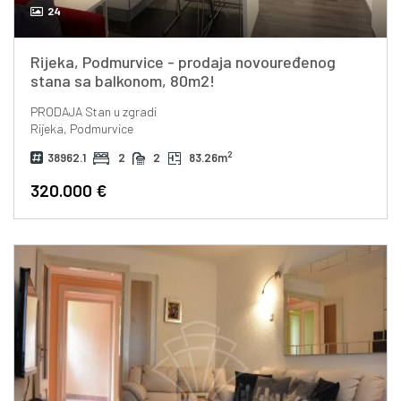
24
Rijeka, Podmurvice - prodaja novouređenog
stana sa balkonom, 80m2!
PRODAJA
Stan u zgradi
Rijeka, Podmurvice
2
38962.1
2
2
83.26m
320.000 €