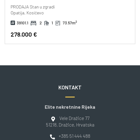
PRODAJA
Stan u zgradi
Opatija, Kosićevo
2
39101.1
2
1
73.57m
278.000 €
KONTAKT
Elite nekretnine Rijeka
Vele Dražice 77
51218
, Dražice
, Hrvatska
+385 51 444 488