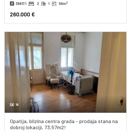
2
38617.1
2
1
56m
260.000 €
15
Opatija, blizina centra grada - prodaja stana na
dobroj lokaciji, 73,57m2!