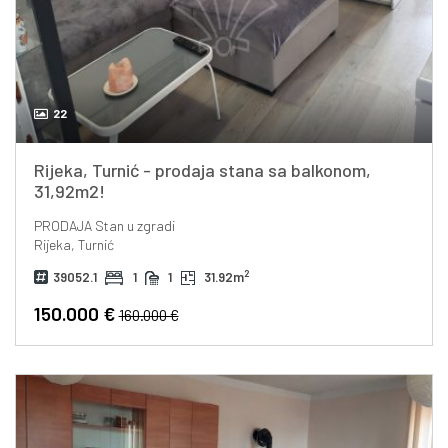
22
Rijeka, Turnić - prodaja stana sa balkonom,
31,92m2!
PRODAJA
Stan u zgradi
Rijeka, Turnić
2
39052.1
1
1
31.92m
150.000 €
160.000 €