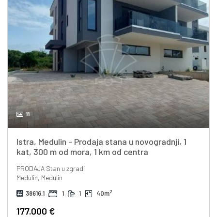
11
Istra, Medulin - Prodaja stana u novogradnji, 1
kat, 300 m od mora, 1 km od centra
PRODAJA
Stan u zgradi
Medulin, Medulin
2
38616.1
1
1
40m
177.000 €