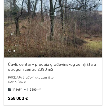
13
Čavli, centar - prodaja građevinskog zemljišta u
strogom centru 2390 m2 !
PRODAJA
Građevinsko zemljište
Čavle, Čavle
2
14845.1
2390m
258.000 €