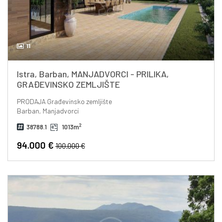
11
Istra, Barban, MANJADVORCI - PRILIKA,
GRAĐEVINSKO ZEMLJIŠTE
PRODAJA
Građevinsko zemljište
Barban, Manjadvorci
2
38788.1
1013m
94.000 €
100.000 €