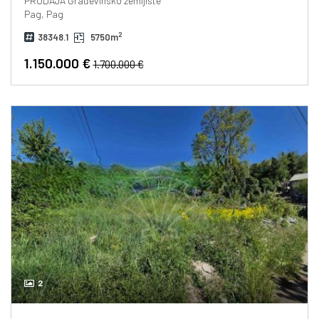
PRODAJA
Građevinsko zemljište
Pag, Pag
2
38348.1
5750m
1.150.000 €
1.700.000 €
2