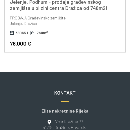
Jelenje, Podhum - prodaja građevinskog
zemljišta u blizini centra Dražica od 748m2!
PRODAJA
Građevinsko zemljište
Jelenje, Dražice
2
39065.1
748m
78.000 €
KONTAKT
Elite nekretnine Rijeka
Vele Dražice 77
51218
, Dražice
, Hrvatska