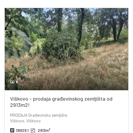
6
Viškovo - prodaja građevinskog zemljišta od
2913m2!
PRODAJA
Građevinsko zemljište
Viškovo, Viškovo
2
38929.1
2913m