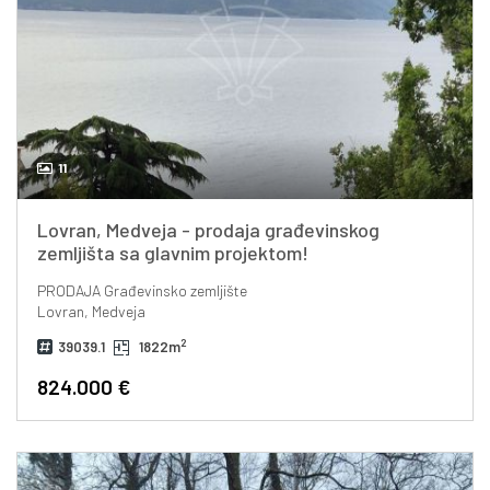
11
Lovran, Medveja - prodaja građevinskog
zemljišta sa glavnim projektom!
PRODAJA
Građevinsko zemljište
Lovran, Medveja
2
39039.1
1822m
824.000 €