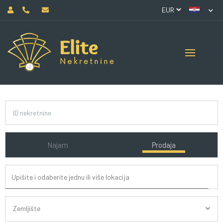
Najam
Prodaja
Zemljište