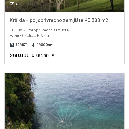
9
Kršikla - poljoprivredno zemljište 45 398 m2
PRODAJA
Poljoprivredno zemljište
Pazin - Okolica, Kršikla
2
32487.1
44000m
260.000 €
464.000 €