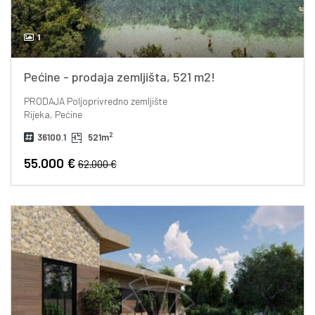
1
Pećine - prodaja zemljišta, 521 m2!
PRODAJA
Poljoprivredno zemljište
Rijeka, Pećine
2
36100.1
521m
55.000 €
62.000 €