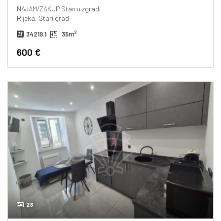
NAJAM/ZAKUP
Stan u zgradi
Rijeka, Stari grad
2
34219.1
35m
600 €
23