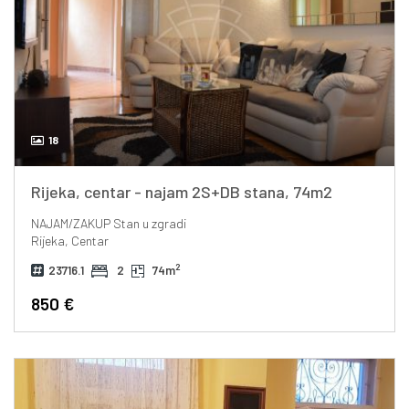
18
Rijeka, centar - najam 2S+DB stana, 74m2
NAJAM/ZAKUP
Stan u zgradi
Rijeka, Centar
2
23716.1
2
74m
850 €