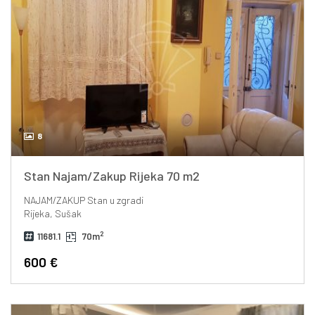
8
Stan Najam/Zakup Rijeka 70 m2
NAJAM/ZAKUP
Stan u zgradi
Rijeka, Sušak
2
11681.1
70m
600 €