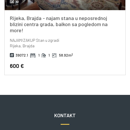
10
Rijeka, Brajda - najam stana u neposrednoj
blizini centra grada, balkon sa pogledom na
more!
NAJAM/ZAKUP
Stan u zgradi
Rijeka, Brajda
2
39072.1
1
1
58.92m
600 €
KONTAKT