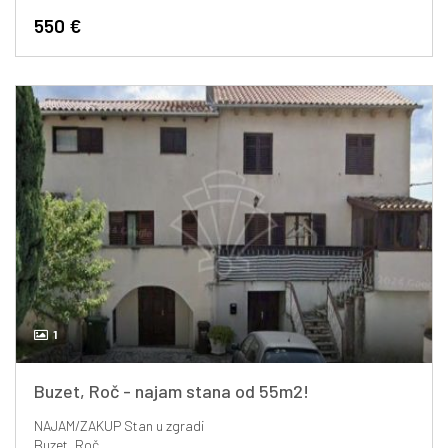
550 €
1
Buzet, Roč - najam stana od 55m2!
NAJAM/ZAKUP
Stan u zgradi
Buzet, Roč