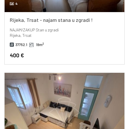
4
Rijeka, Trsat - najam stana u zgradi !
NAJAM/ZAKUP
Stan u zgradi
Rijeka, Trsat
2
37752.1
19m
400 €