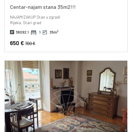
Centar-najam stana 35m2!!!
NAJAM/ZAKUP
Stan u zgradi
Rijeka, Stari grad
2
36092.1
1
35m
650 €
700 €