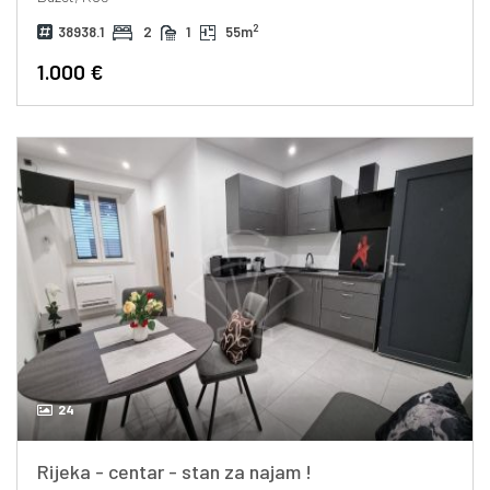
2
38938.1
2
1
55m
1.000 €
24
Rijeka - centar - stan za najam !