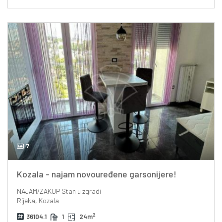
7
Kozala - najam novouređene garsonijere!
NAJAM/ZAKUP
Stan u zgradi
Rijeka, Kozala
2
36104.1
1
24m