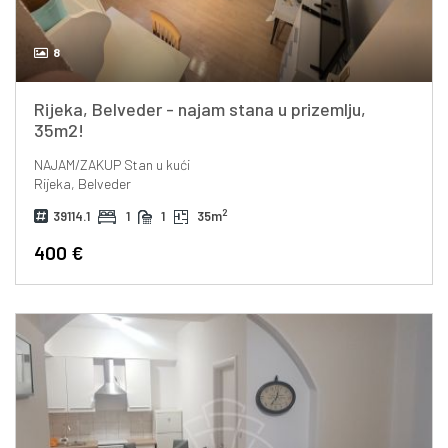
8
Rijeka, Belveder - najam stana u prizemlju,
35m2!
NAJAM/ZAKUP
Stan u kući
Rijeka, Belveder
2
39114.1
1
1
35m
400 €