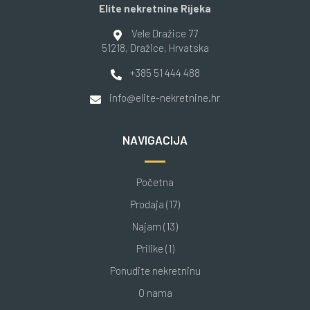
Elite nekretnine Rijeka
Vele Dražice 77
51218
, Dražice
, Hrvatska
+385 51 444 488
info@elite-nekretnine.hr
NAVIGACIJA
Početna
Prodaja (17)
Najam (13)
Prilike (1)
Ponudite nekretninu
O nama