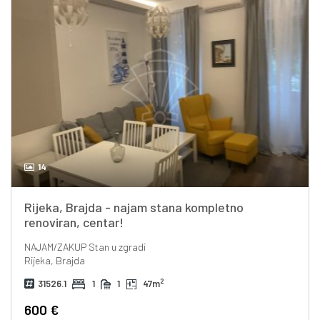
14
Rijeka, Brajda - najam stana kompletno
renoviran, centar!
NAJAM/ZAKUP
Stan u zgradi
Rijeka, Brajda
2
31526.1
1
1
47m
600 €