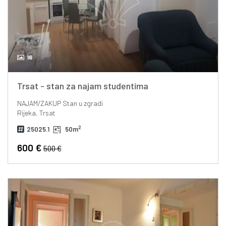
16
Trsat - stan za najam studentima
NAJAM/ZAKUP
Stan u zgradi
Rijeka, Trsat
2
25025.1
50m
600 €
500 €