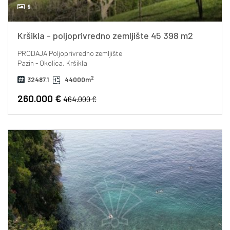
9
Kršikla - poljoprivredno zemljište 45 398 m2
PRODAJA
Poljoprivredno zemljište
Pazin - Okolica, Kršikla
2
32487.1
44000m
260.000 €
464.000 €