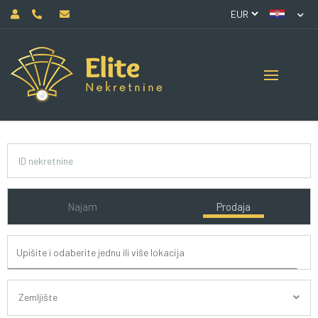
Najam
Prodaja
Zemljište