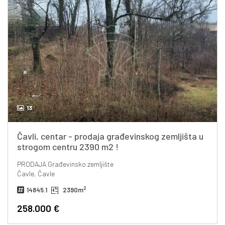
13
Čavli, centar - prodaja građevinskog zemljišta u
strogom centru 2390 m2 !
PRODAJA
Građevinsko zemljište
Čavle, Čavle
2
14845.1
2390m
258.000 €