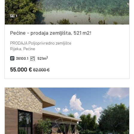
1
Pećine - prodaja zemljišta, 521 m2!
PRODAJA
Poljoprivredno zemljište
Rijeka, Pećine
2
36100.1
521m
55.000 €
62.000 €