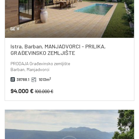
11
Istra, Barban, MANJADVORCI - PRILIKA,
GRAĐEVINSKO ZEMLJIŠTE
PRODAJA
Građevinsko zemljište
Barban, Manjadvorci
2
38788.1
1013m
94.000 €
100.000 €