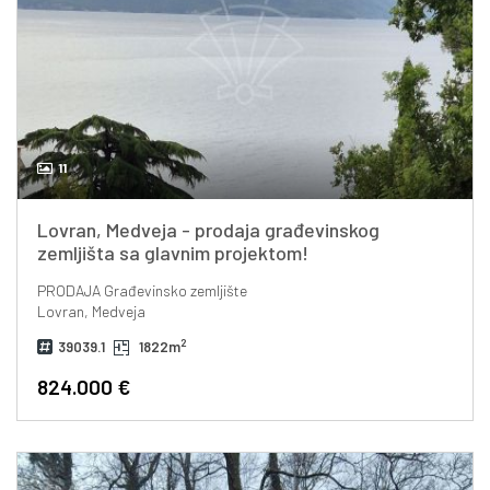
11
Lovran, Medveja - prodaja građevinskog
zemljišta sa glavnim projektom!
PRODAJA
Građevinsko zemljište
Lovran, Medveja
2
39039.1
1822m
824.000 €