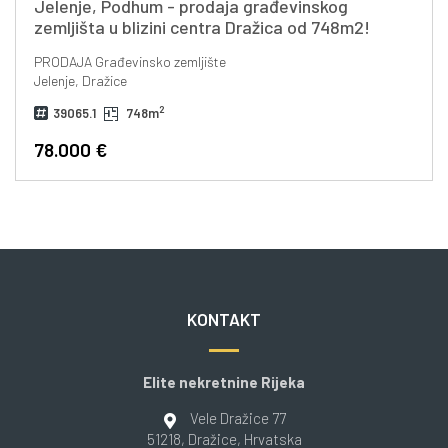
Jelenje, Podhum - prodaja građevinskog
zemljišta u blizini centra Dražica od 748m2!
PRODAJA
Građevinsko zemljište
Jelenje, Dražice
2
39065.1
748m
78.000 €
KONTAKT
Elite nekretnine Rijeka
Vele Dražice 77
51218
, Dražice
, Hrvatska