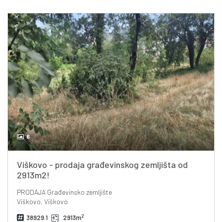
6
Viškovo - prodaja građevinskog zemljišta od
2913m2!
PRODAJA
Građevinsko zemljište
Viškovo, Viškovo
2
38929.1
2913m