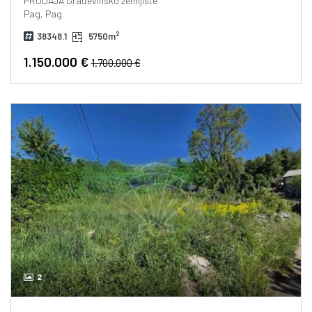
PRODAJA
Građevinsko zemljište
Pag, Pag
2
38348.1
5750m
1.150.000 €
1.700.000 €
2