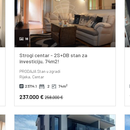
18
Strogi centar - 2S+DB stan za
investiciju, 74m2!
PRODAJA
Stan u zgradi
Rijeka, Centar
2
23714.1
2
74m
237.000 €
258.000 €