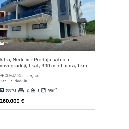
11
Istra, Medulin - Prodaja satna u
novogradnji, 1 kat, 300 m od mora, 1 km
od centra
PRODAJA
Stan u zgradi
Medulin, Medulin
2
38617.1
2
1
56m
260.000 €