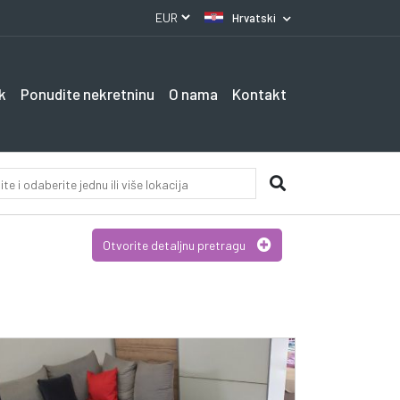
Hrvatski
k
Ponudite nekretninu
O nama
Kontakt
Otvorite detaljnu pretragu