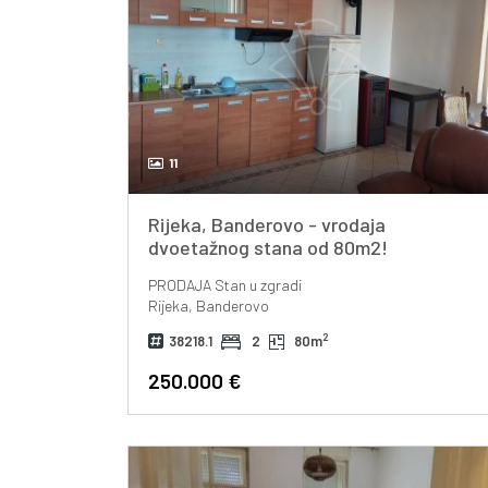
11
Rijeka, Banderovo - vrodaja
dvoetažnog stana od 80m2!
PRODAJA
Stan u zgradi
Rijeka, Banderovo
2
38218.1
2
80m
250.000 €