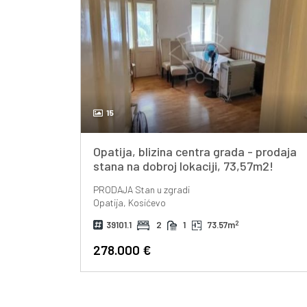
15
Opatija, blizina centra grada - prodaja
stana na dobroj lokaciji, 73,57m2!
PRODAJA
Stan u zgradi
Opatija, Kosićevo
2
39101.1
2
1
73.57m
278.000 €