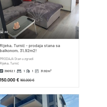
22
Rijeka, Turnić - prodaja stana sa
balkonom, 31,92m2!
PRODAJA
Stan u zgradi
Rijeka, Turnić
2
39052.1
1
1
31.92m
150.000 €
160.000 €