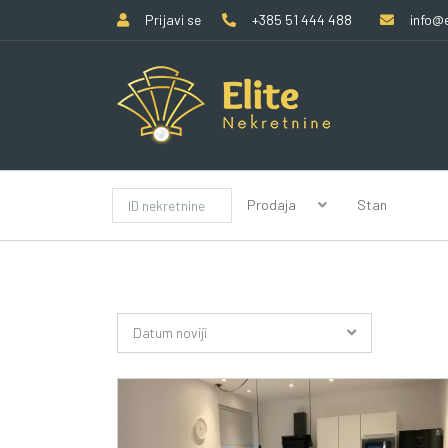
Prijavi se
+385 51 444 488
info@e
Prodaja
Stan
Datum noviji