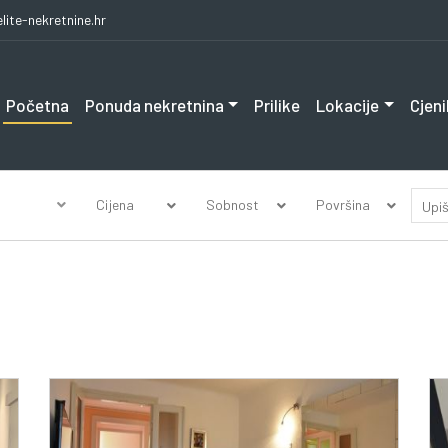
lite-nekretnine.hr
Početna
Ponuda nekretnina
Prilike
Lokacije
Cjeni
Cijena
Sobnost
Površina