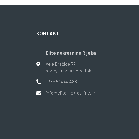
KONTAKT
Elite nekretnine Rijeka
Vele Dražice 77
51218
, Dražice
, Hrvatska
+385 51 444 488
info@elite-nekretnine.hr