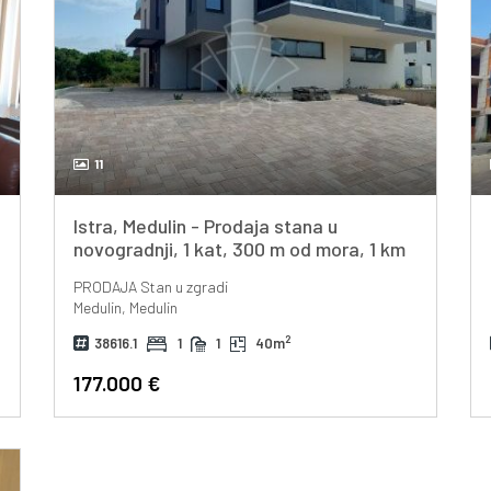
11
Istra, Medulin - Prodaja stana u
novogradnji, 1 kat, 300 m od mora, 1 km
od centra
PRODAJA
Stan u zgradi
Medulin, Medulin
2
38616.1
1
1
40m
177.000 €