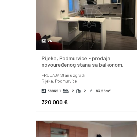
24
Rijeka, Podmurvice - prodaja
novouređenog stana sa balkonom,
80m2!
PRODAJA
Stan u zgradi
Rijeka, Podmurvice
2
38962.1
2
2
83.26m
320.000 €