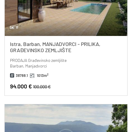
11
Istra, Barban, MANJADVORCI - PRILIKA,
GRAĐEVINSKO ZEMLJIŠTE
PRODAJA
Građevinsko zemljište
Barban, Manjadvorci
2
38788.1
1013m
94.000 €
100.000 €