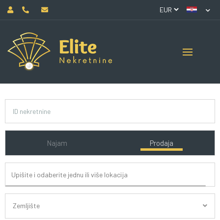
Najam
Prodaja
Zemljište