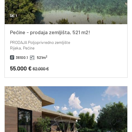
1
Pećine - prodaja zemljišta, 521 m2!
PRODAJA
Poljoprivredno zemljište
Rijeka, Pećine
2
36100.1
521m
55.000 €
62.000 €