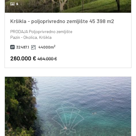
9
Kršikla - poljoprivredno zemljište 45 398 m2
PRODAJA
Poljoprivredno zemljište
Pazin - Okolica, Kršikla
2
32487.1
44000m
260.000 €
464.000 €