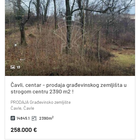
13
Čavli, centar - prodaja građevinskog zemljišta u
strogom centru 2390 m2 !
PRODAJA
Građevinsko zemljište
Čavle, Čavle
2
14845.1
2390m
258.000 €