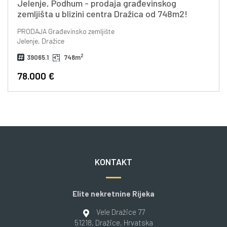
Jelenje, Podhum - prodaja građevinskog
zemljišta u blizini centra Dražica od 748m2!
PRODAJA
Građevinsko zemljište
Jelenje, Dražice
2
39065.1
748m
78.000 €
KONTAKT
Elite nekretnine Rijeka
Vele Dražice 77
51218
, Dražice
, Hrvatska