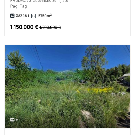
PRODAJA
Građevinsko zemljište
Pag, Pag
2
38348.1
5750m
1.150.000 €
1.700.000 €
2