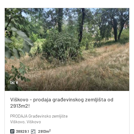
6
Viškovo - prodaja građevinskog zemljišta od
2913m2!
PRODAJA
Građevinsko zemljište
Viškovo, Viškovo
2
38929.1
2913m