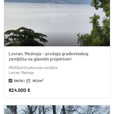
11
Lovran, Medveja - prodaja građevinskog
zemljišta sa glavnim projektom!
PRODAJA
Građevinsko zemljište
Lovran, Medveja
2
39039.1
1822m
824.000 €