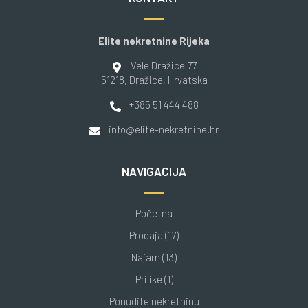
Elite nekretnine Rijeka
Vele Dražice 77
51218
, Dražice
, Hrvatska
+385 51 444 488
info@elite-nekretnine.hr
NAVIGACIJA
Početna
Prodaja (17)
Najam (13)
Prilike (1)
Ponudite nekretninu