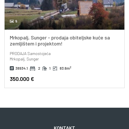
5
Mrkopalj, Sunger - prodaja obiteljske kuće sa
zemljištem i projektom!
PRODAJA
Samostojeća
Mrkopalj, Sunger
2
38934.1
2
1
83.6m
350.000 €
KONTAKT