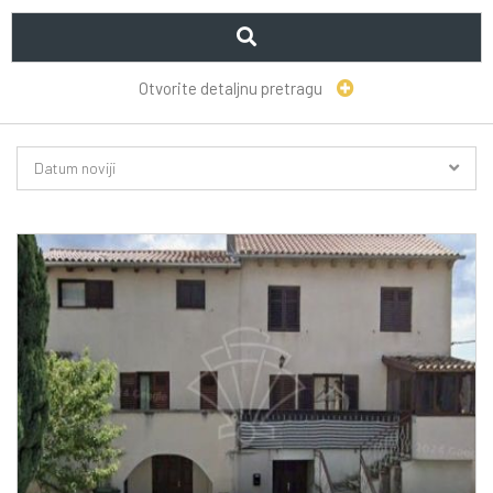
Otvorite detaljnu pretragu
Datum noviji