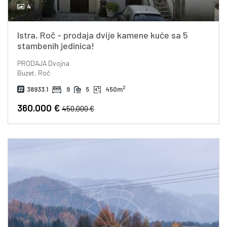
4
Istra, Roč - prodaja dvije kamene kuće sa 5
stambenih jedinica!
PRODAJA
Dvojna
Buzet, Roč
2
38933.1
9
5
450m
360.000 €
450.000 €