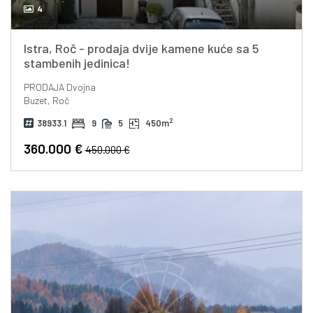
4
Istra, Roč - prodaja dvije kamene kuće sa 5
stambenih jedinica!
PRODAJA
Dvojna
Buzet, Roč
2
38933.1
9
5
450m
360.000 €
450.000 €