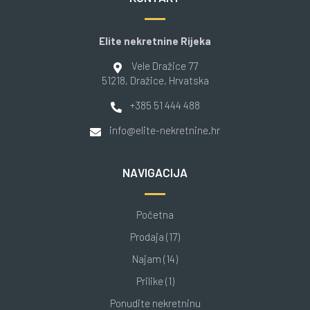
Elite nekretnine Rijeka
Vele Dražice 77
51218
, Dražice
, Hrvatska
+385 51 444 488
info@elite-nekretnine.hr
NAVIGACIJA
Početna
Prodaja (17)
Najam (14)
Prilike (1)
Ponudite nekretninu