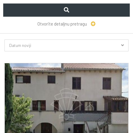
Otvorite detaljnu pretragu
Datum noviji