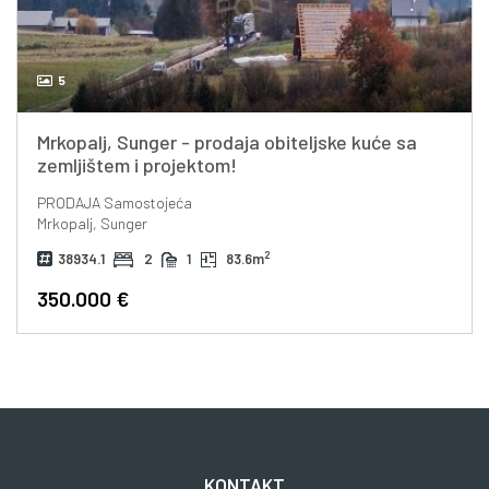
5
Mrkopalj, Sunger - prodaja obiteljske kuće sa
zemljištem i projektom!
PRODAJA
Samostojeća
Mrkopalj, Sunger
2
38934.1
2
1
83.6m
350.000 €
KONTAKT