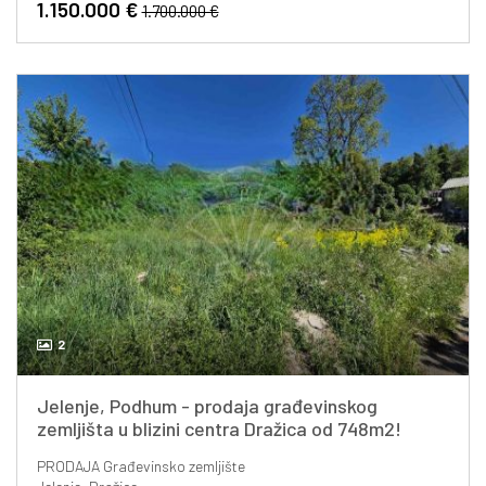
1.150.000 €
1.700.000 €
2
Jelenje, Podhum - prodaja građevinskog
zemljišta u blizini centra Dražica od 748m2!
PRODAJA
Građevinsko zemljište