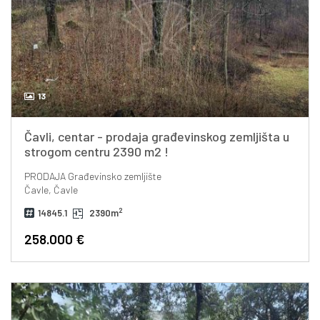
13
Čavli, centar - prodaja građevinskog zemljišta u
strogom centru 2390 m2 !
PRODAJA
Građevinsko zemljište
Čavle, Čavle
2
14845.1
2390m
258.000 €