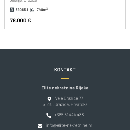
Jelenje, Dražice
2
39065.1
748m
78.000 €
KONTAKT
Elite nekretnine Rijeka
Vele Dražice 77
51218
, Dražice
, Hrvatska
+385 51 444 488
info@elite-nekretnine.hr