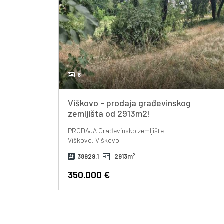
6
Viškovo - prodaja građevinskog
zemljišta od 2913m2!
PRODAJA
Građevinsko zemljište
Viškovo, Viškovo
2
38929.1
2913m
350.000 €