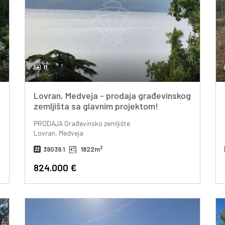
11
Lovran, Medveja - prodaja građevinskog
zemljišta sa glavnim projektom!
PRODAJA
Građevinsko zemljište
Lovran, Medveja
2
39039.1
1822m
824.000 €