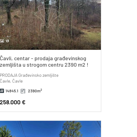
13
Čavli, centar - prodaja građevinskog
zemljišta u strogom centru 2390 m2 !
PRODAJA
Građevinsko zemljište
Čavle, Čavle
2
14845.1
2390m
258.000 €