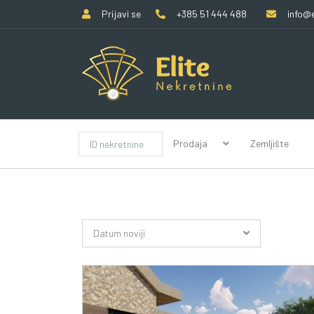
Prijavi se
+385 51 444 488
info@e
Prodaja
Zemljište
Datum noviji