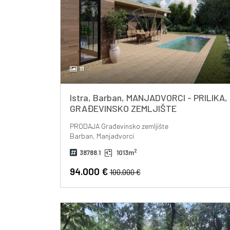
11
Istra, Barban, MANJADVORCI - PRILIKA,
GRAĐEVINSKO ZEMLJIŠTE
PRODAJA
Građevinsko zemljište
Barban, Manjadvorci
2
38788.1
1013m
94.000 €
100.000 €