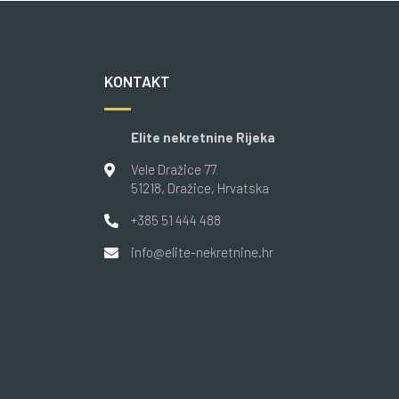
KONTAKT
Elite nekretnine Rijeka
Vele Dražice 77
51218
, Dražice
, Hrvatska
+385 51 444 488
info@elite-nekretnine.hr