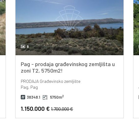
9
Pag - prodaja građevinskog zemljišta u
zoni T2, 5750m2!
PRODAJA
Građevinsko zemljište
Pag, Pag
2
38348.1
5750m
1.150.000 €
1.700.000 €