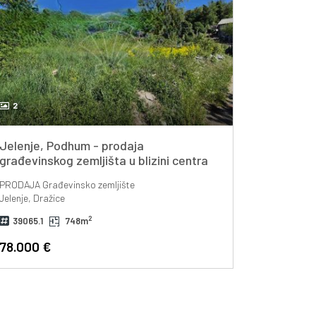
2
Jelenje, Podhum - prodaja
građevinskog zemljišta u blizini centra
Dražica od 748m2!
PRODAJA
Građevinsko zemljište
Jelenje, Dražice
2
39065.1
748m
78.000 €