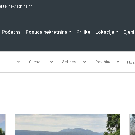
lite-nekretnine.hr
Početna
Ponuda nekretnina
Prilike
Lokacije
Cjeni
Cijena
Sobnost
Površina