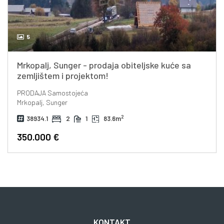
5
Mrkopalj, Sunger - prodaja obiteljske kuće sa
zemljištem i projektom!
PRODAJA
Samostojeća
Mrkopalj, Sunger
2
38934.1
2
1
83.6m
350.000 €
KONTAKT