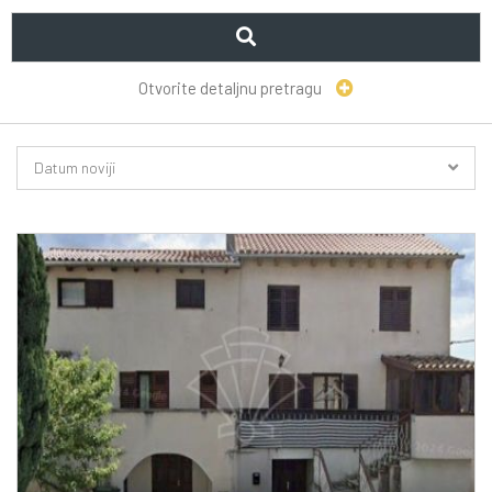
Otvorite detaljnu pretragu
Datum noviji