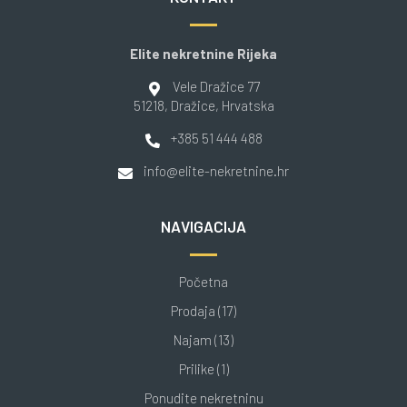
Elite nekretnine Rijeka
Vele Dražice 77
51218
, Dražice
, Hrvatska
+385 51 444 488
info@elite-nekretnine.hr
NAVIGACIJA
Početna
Prodaja (17)
Najam (13)
Prilike (1)
Ponudite nekretninu