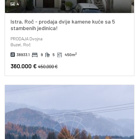
4
Istra, Roč - prodaja dvije kamene kuće sa 5
stambenih jedinica!
PRODAJA
Dvojna
Buzet, Roč
2
38933.1
9
5
450m
360.000 €
450.000 €