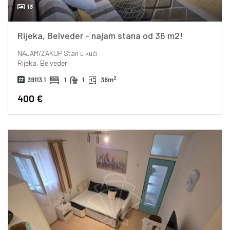
13
Rijeka, Belveder - najam stana od 36 m2!
NAJAM/ZAKUP
Stan u kući
Rijeka, Belveder
2
39113.1
1
1
36m
400 €