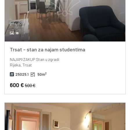
16
Trsat - stan za najam studentima
NAJAM/ZAKUP
Stan u zgradi
Rijeka, Trsat
2
25025.1
50m
600 €
500 €