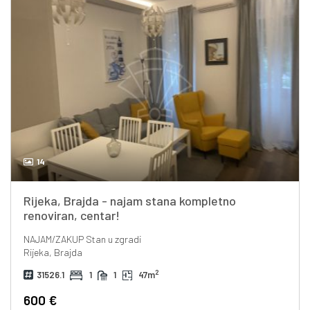
14
Rijeka, Brajda - najam stana kompletno
renoviran, centar!
NAJAM/ZAKUP
Stan u zgradi
Rijeka, Brajda
2
31526.1
1
1
47m
600 €