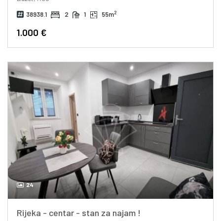
2
38938.1
2
1
55m
1.000 €
24
Rijeka - centar - stan za najam !