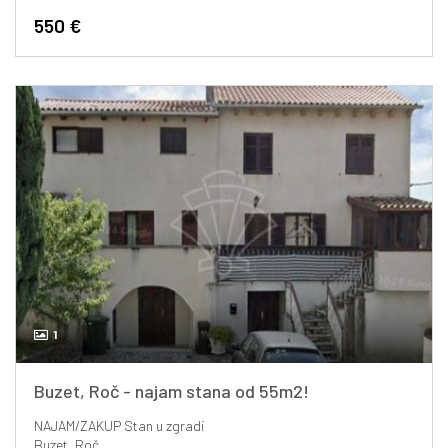
550 €
1
Buzet, Roč - najam stana od 55m2!
NAJAM/ZAKUP
Stan u zgradi
Buzet, Roč