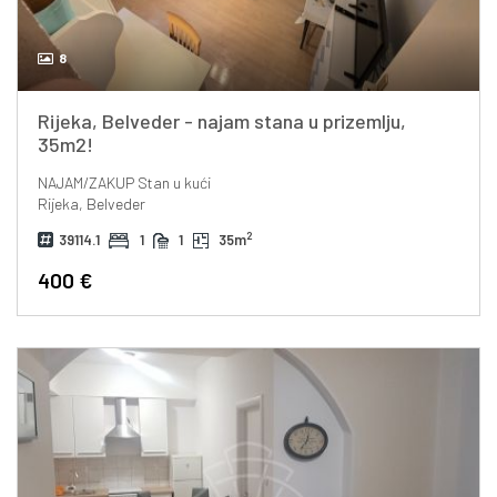
8
Rijeka, Belveder - najam stana u prizemlju,
35m2!
NAJAM/ZAKUP
Stan u kući
Rijeka, Belveder
2
39114.1
1
1
35m
400 €