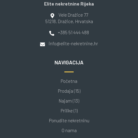
Elite nekretnine Rijeka
Vele Dražice 77
51218
, Dražice
, Hrvatska
+385 51 444 488
info@elite-nekretnine.hr
NAVIGACIJA
Početna
Prodaja (15)
Najam (13)
Prilike (1)
Ponudite nekretninu
O nama