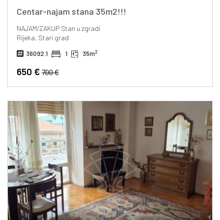
Centar-najam stana 35m2!!!
NAJAM/ZAKUP
Stan u zgradi
Rijeka, Stari grad
2
36092.1
1
35m
650 €
700 €