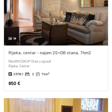
18
Rijeka, centar - najam 2S+DB stana, 74m2
NAJAM/ZAKUP
Stan u zgradi
Rijeka, Centar
2
23716.1
2
74m
850 €