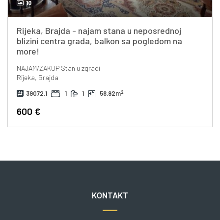
10
Rijeka, Brajda - najam stana u neposrednoj
blizini centra grada, balkon sa pogledom na
more!
NAJAM/ZAKUP
Stan u zgradi
Rijeka, Brajda
2
39072.1
1
1
58.92m
600 €
KONTAKT