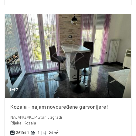
7
Kozala - najam novouređene garsonijere!
NAJAM/ZAKUP
Stan u zgradi
Rijeka, Kozala
2
36104.1
1
24m