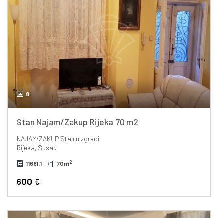
8
Stan Najam/Zakup Rijeka 70 m2
NAJAM/ZAKUP
Stan u zgradi
Rijeka, Sušak
2
11681.1
70m
600 €