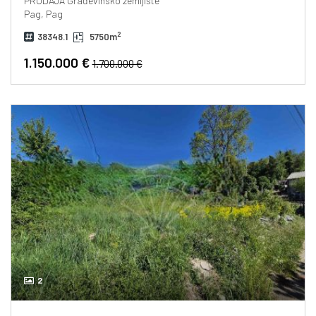
PRODAJA
Građevinsko zemljište
Pag, Pag
2
38348.1
5750m
1.150.000 €
1.700.000 €
2