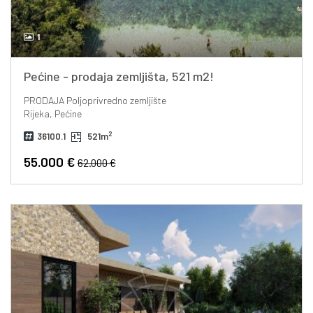
1
Pećine - prodaja zemljišta, 521 m2!
PRODAJA
Poljoprivredno zemljište
Rijeka, Pećine
2
36100.1
521m
55.000 €
62.000 €