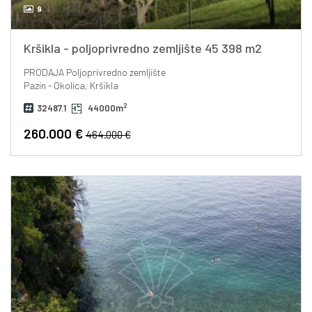
9
Kršikla - poljoprivredno zemljište 45 398 m2
PRODAJA
Poljoprivredno zemljište
Pazin - Okolica, Kršikla
2
32487.1
44000m
260.000 €
464.000 €