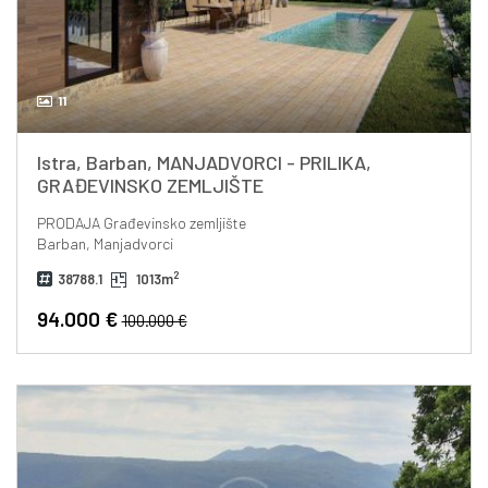
11
Istra, Barban, MANJADVORCI - PRILIKA,
GRAĐEVINSKO ZEMLJIŠTE
PRODAJA
Građevinsko zemljište
Barban, Manjadvorci
2
38788.1
1013m
94.000 €
100.000 €