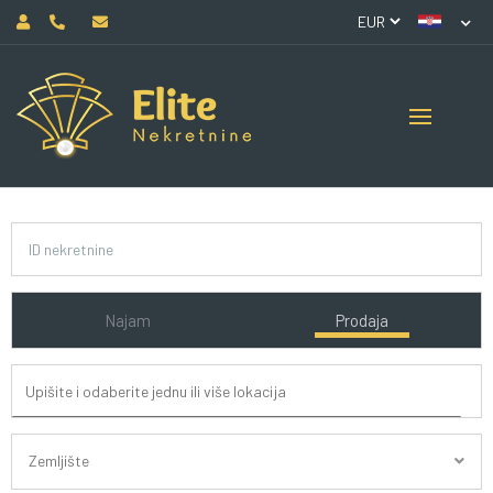
Najam
Prodaja
Zemljište