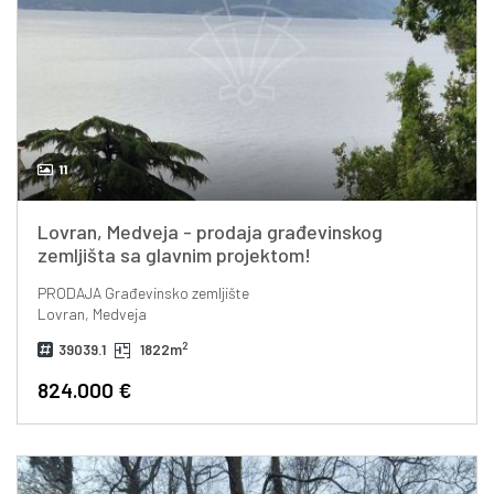
11
Lovran, Medveja - prodaja građevinskog
zemljišta sa glavnim projektom!
PRODAJA
Građevinsko zemljište
Lovran, Medveja
2
39039.1
1822m
824.000 €