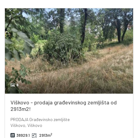
6
Viškovo - prodaja građevinskog zemljišta od
2913m2!
PRODAJA
Građevinsko zemljište
Viškovo, Viškovo
2
38929.1
2913m