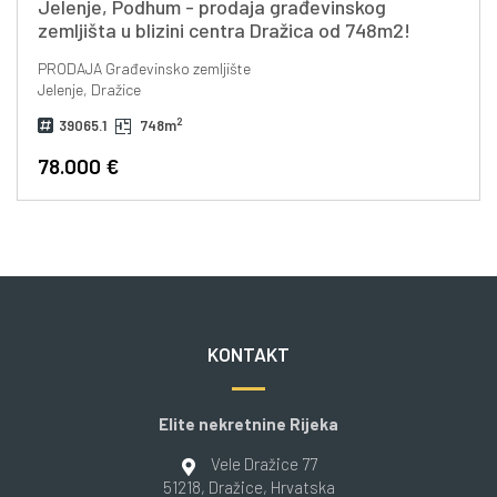
Jelenje, Podhum - prodaja građevinskog
zemljišta u blizini centra Dražica od 748m2!
PRODAJA
Građevinsko zemljište
Jelenje, Dražice
2
39065.1
748m
78.000 €
KONTAKT
Elite nekretnine Rijeka
Vele Dražice 77
51218
, Dražice
, Hrvatska