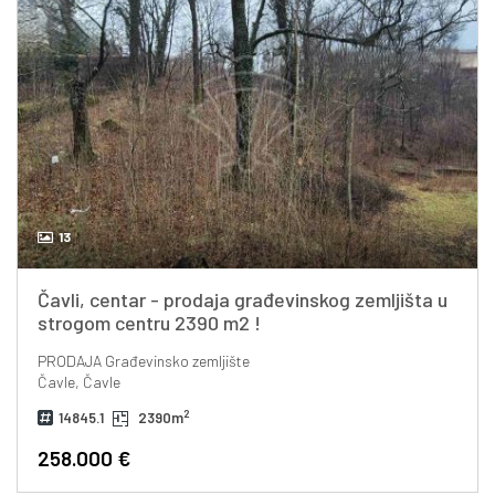
13
Čavli, centar - prodaja građevinskog zemljišta u
strogom centru 2390 m2 !
PRODAJA
Građevinsko zemljište
Čavle, Čavle
2
14845.1
2390m
258.000 €