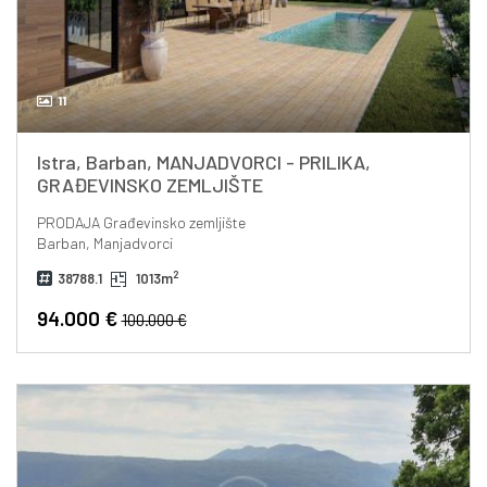
11
Istra, Barban, MANJADVORCI - PRILIKA,
GRAĐEVINSKO ZEMLJIŠTE
PRODAJA
Građevinsko zemljište
Barban, Manjadvorci
2
38788.1
1013m
94.000 €
100.000 €