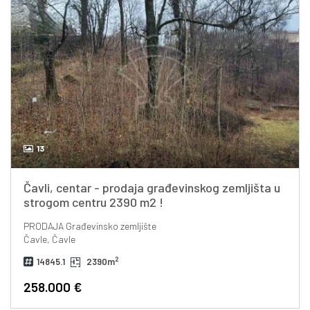
13
Čavli, centar - prodaja građevinskog zemljišta u
strogom centru 2390 m2 !
PRODAJA
Građevinsko zemljište
Čavle, Čavle
2
14845.1
2390m
258.000 €