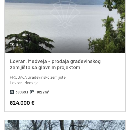
11
Lovran, Medveja - prodaja građevinskog
zemljišta sa glavnim projektom!
PRODAJA
Građevinsko zemljište
Lovran, Medveja
2
39039.1
1822m
824.000 €