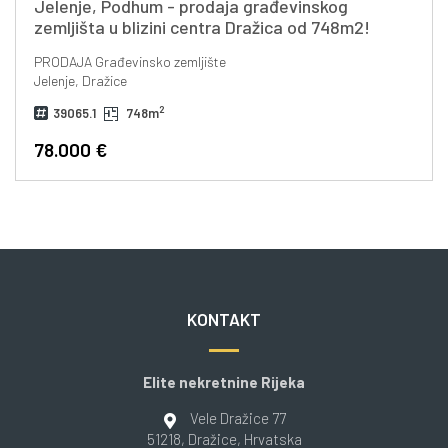
Jelenje, Podhum - prodaja građevinskog
zemljišta u blizini centra Dražica od 748m2!
PRODAJA
Građevinsko zemljište
Jelenje, Dražice
2
39065.1
748m
78.000 €
KONTAKT
Elite nekretnine Rijeka
Vele Dražice 77
51218
, Dražice
, Hrvatska