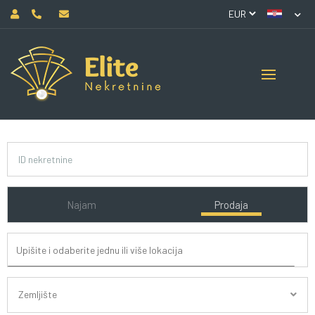
Najam
Prodaja
Zemljište