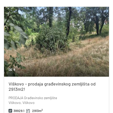
6
Viškovo - prodaja građevinskog zemljišta od
2913m2!
PRODAJA
Građevinsko zemljište
Viškovo, Viškovo
2
38929.1
2913m