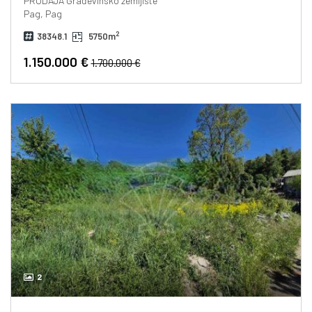
PRODAJA
Građevinsko zemljište
Pag, Pag
2
38348.1
5750m
1.150.000 €
1.700.000 €
2