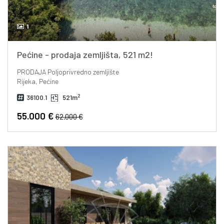
1
Pećine - prodaja zemljišta, 521 m2!
PRODAJA
Poljoprivredno zemljište
Rijeka, Pećine
2
36100.1
521m
55.000 €
62.000 €