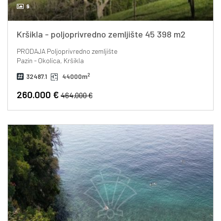
9
Kršikla - poljoprivredno zemljište 45 398 m2
PRODAJA
Poljoprivredno zemljište
Pazin - Okolica, Kršikla
2
32487.1
44000m
260.000 €
464.000 €