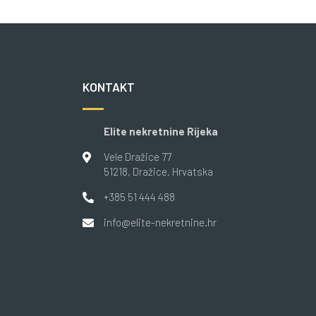
KONTAKT
Elite nekretnine Rijeka
Vele Dražice 77
51218
, Dražice
, Hrvatska
+385 51 444 488
info@elite-nekretnine.hr