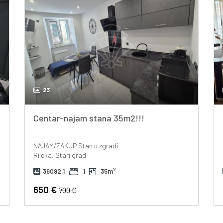
23
Centar-najam stana 35m2!!!
NAJAM/ZAKUP
Stan u zgradi
Rijeka, Stari grad
2
36092.1
1
35m
650 €
700 €