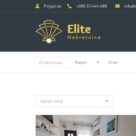
Prijavi se
+385 51 444 488
info@e
Najam
Stan
Datum noviji