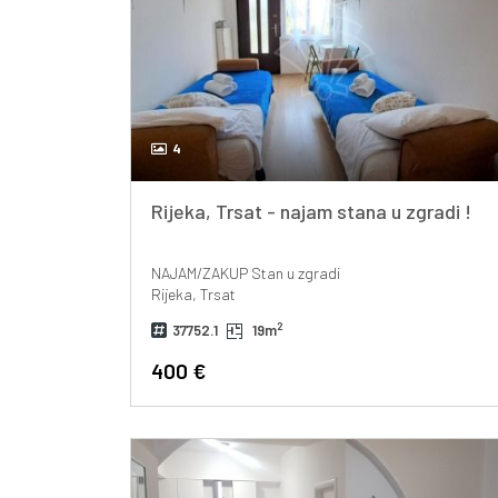
4
Rijeka, Trsat - najam stana u zgradi !
NAJAM/ZAKUP
Stan u zgradi
Rijeka, Trsat
2
37752.1
19m
400 €