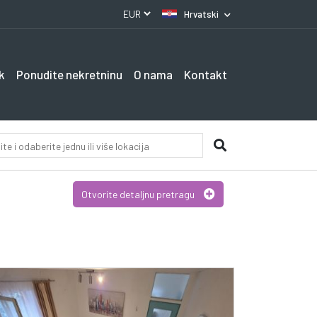
Hrvatski
k
Ponudite nekretninu
O nama
Kontakt
Otvorite detaljnu pretragu