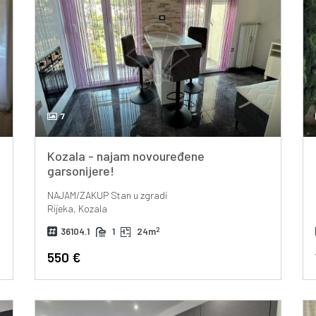
7
Kozala - najam novouređene
garsonijere!
NAJAM/ZAKUP
Stan u zgradi
Rijeka, Kozala
2
36104.1
1
24m
550 €