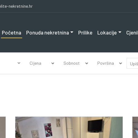
lite-nekretnine.hr
Početna
Ponuda nekretnina
Prilike
Lokacije
Cjeni
Cijena
Sobnost
Površina