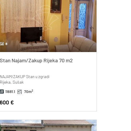
8
Stan Najam/Zakup Rijeka 70 m2
NAJAM/ZAKUP
Stan u zgradi
Rijeka, Sušak
2
11681.1
70m
600 €