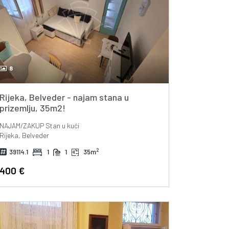
8
Rijeka, Belveder - najam stana u
prizemlju, 35m2!
NAJAM/ZAKUP
Stan u kući
Rijeka, Belveder
2
39114.1
1
1
35m
400 €