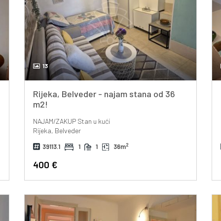
13
Rijeka, Belveder - najam stana od 36
m2!
NAJAM/ZAKUP
Stan u kući
Rijeka, Belveder
2
39113.1
1
1
36m
400 €