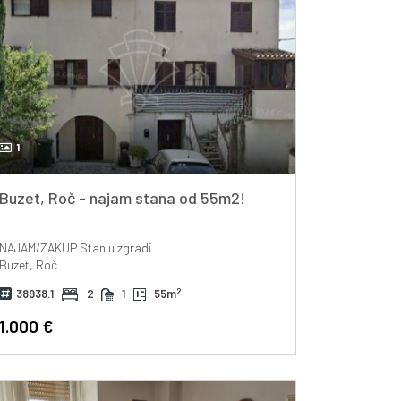
1
Buzet, Roč - najam stana od 55m2!
NAJAM/ZAKUP
Stan u zgradi
Buzet, Roč
2
38938.1
2
1
55m
1.000 €