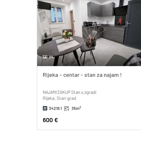
24
Rijeka - centar - stan za najam !
NAJAM/ZAKUP
Stan u zgradi
Rijeka, Stari grad
2
34219.1
35m
600 €