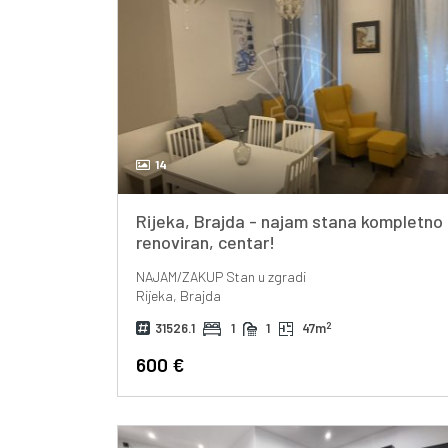
14
Rijeka, Brajda - najam stana kompletno
renoviran, centar!
NAJAM/ZAKUP
Stan u zgradi
Rijeka, Brajda
2
31526.1
1
1
47m
600 €