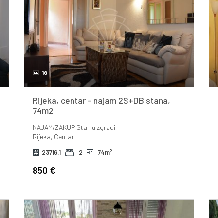
18
Rijeka, centar - najam 2S+DB stana,
74m2
NAJAM/ZAKUP
Stan u zgradi
Rijeka, Centar
2
23716.1
2
74m
850 €