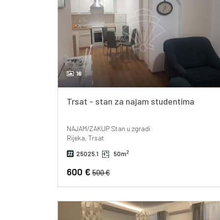
16
Trsat - stan za najam studentima
NAJAM/ZAKUP
Stan u zgradi
Rijeka, Trsat
2
25025.1
50m
600 €
500 €