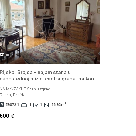
10
Rijeka, Brajda - najam stana u
neposrednoj blizini centra grada, balkon
sa pogledom na more!
NAJAM/ZAKUP
Stan u zgradi
Rijeka, Brajda
2
39072.1
1
1
58.92m
600 €