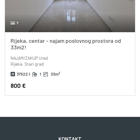
7
Rijeka, centar - najam poslovnog prostora od
33m2!
NAJAM/ZAKUP
Ured
Rijeka, Stari grad
2
37522.1
1
33m
800 €
KONTAKT