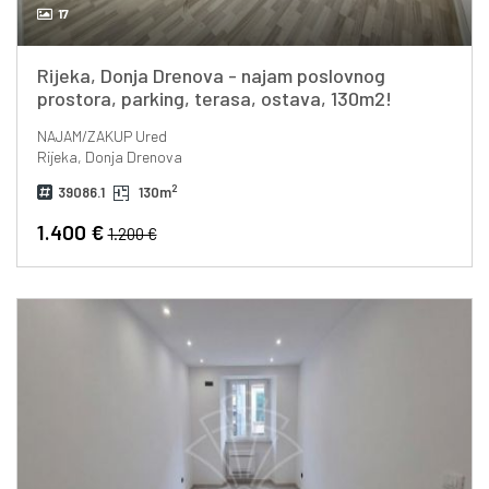
17
Rijeka, Donja Drenova - najam poslovnog
prostora, parking, terasa, ostava, 130m2!
NAJAM/ZAKUP
Ured
Rijeka, Donja Drenova
2
39086.1
130m
1.400 €
1.200 €