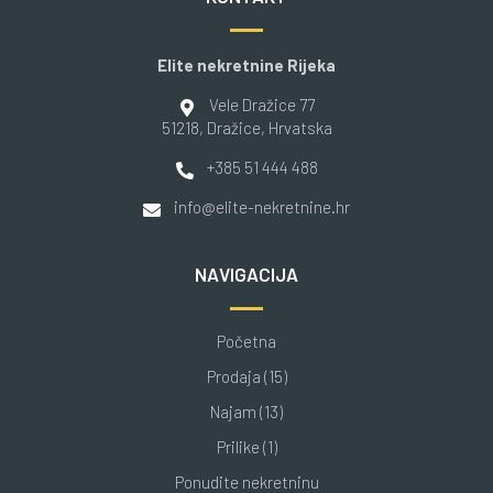
Elite nekretnine Rijeka
Vele Dražice 77
51218
, Dražice
, Hrvatska
+385 51 444 488
info@elite-nekretnine.hr
NAVIGACIJA
Početna
Prodaja (15)
Najam (13)
Prilike (1)
Ponudite nekretninu