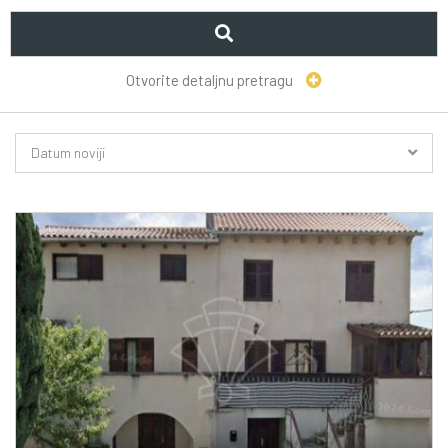
Otvorite detaljnu pretragu
Datum noviji