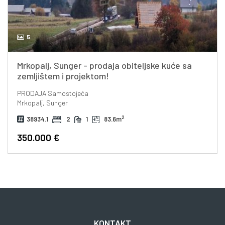
5
Mrkopalj, Sunger - prodaja obiteljske kuće sa
zemljištem i projektom!
PRODAJA
Samostojeća
Mrkopalj, Sunger
2
38934.1
2
1
83.6m
350.000 €
KONTAKT