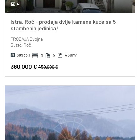
4
Istra, Roč - prodaja dvije kamene kuće sa 5
stambenih jedinica!
PRODAJA
Dvojna
Buzet, Roč
2
38933.1
9
5
450m
360.000 €
450.000 €