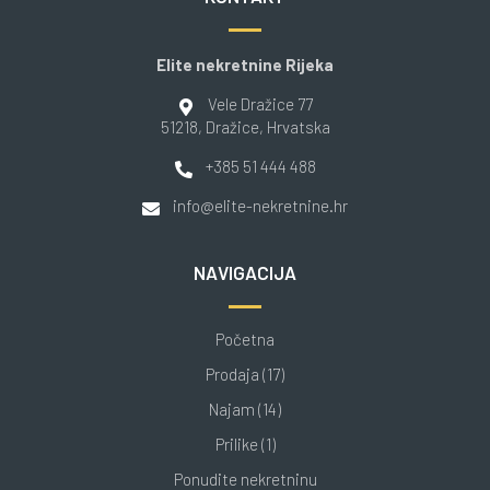
Elite nekretnine Rijeka
Vele Dražice 77
51218
, Dražice
, Hrvatska
+385 51 444 488
info@elite-nekretnine.hr
NAVIGACIJA
Početna
Prodaja (17)
Najam (14)
Prilike (1)
Ponudite nekretninu