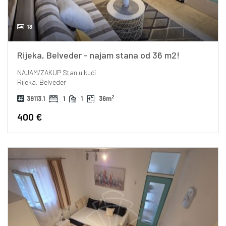
13
Rijeka, Belveder - najam stana od 36 m2!
NAJAM/ZAKUP
Stan u kući
Rijeka, Belveder
2
39113.1
1
1
36m
400 €