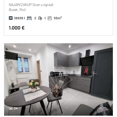
NAJAM/ZAKUP
Stan u zgradi
Buzet, Roč
2
38938.1
2
1
55m
1.000 €
24