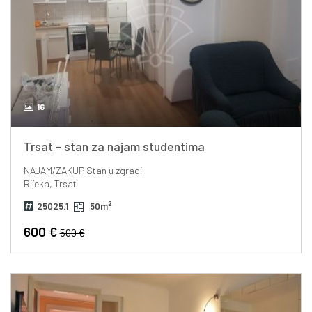
16
Trsat - stan za najam studentima
NAJAM/ZAKUP
Stan u zgradi
Rijeka, Trsat
2
25025.1
50m
600 €
500 €