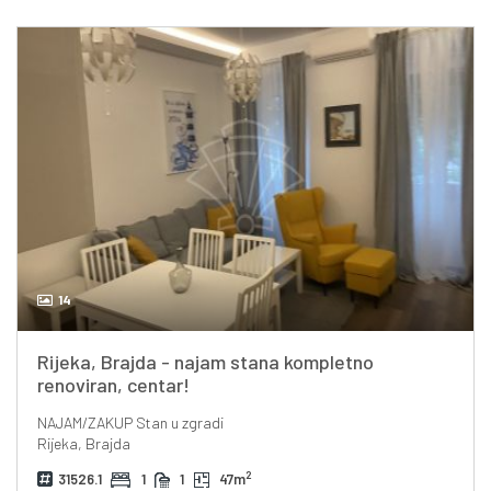
14
Rijeka, Brajda - najam stana kompletno
renoviran, centar!
NAJAM/ZAKUP
Stan u zgradi
Rijeka, Brajda
2
31526.1
1
1
47m