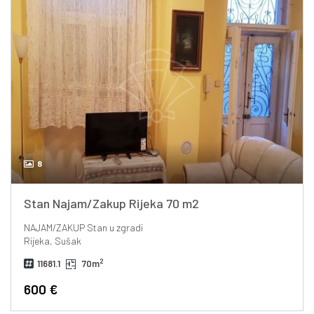
8
Stan Najam/Zakup Rijeka 70 m2
NAJAM/ZAKUP
Stan u zgradi
Rijeka, Sušak
2
11681.1
70m
600 €