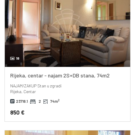
18
Rijeka, centar - najam 2S+DB stana, 74m2
NAJAM/ZAKUP
Stan u zgradi
Rijeka, Centar
2
23716.1
2
74m
850 €