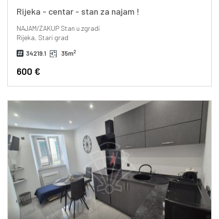
Rijeka - centar - stan za najam !
NAJAM/ZAKUP
Stan u zgradi
Rijeka, Stari grad
2
34219.1
35m
600 €