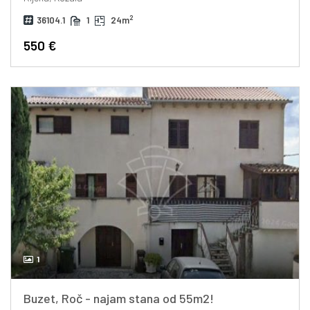
2
36104.1
1
24m
550 €
1
Buzet, Roč - najam stana od 55m2!