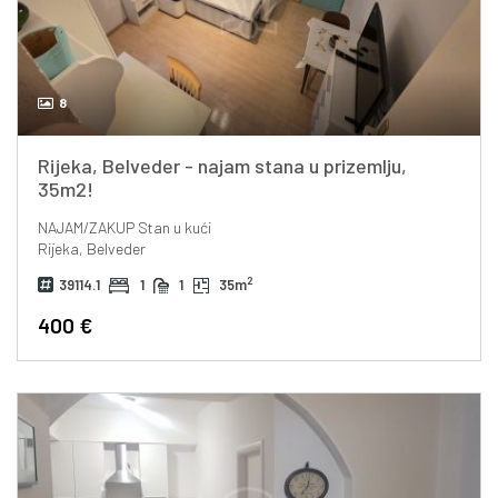
8
Rijeka, Belveder - najam stana u prizemlju,
35m2!
NAJAM/ZAKUP
Stan u kući
Rijeka, Belveder
2
39114.1
1
1
35m
400 €