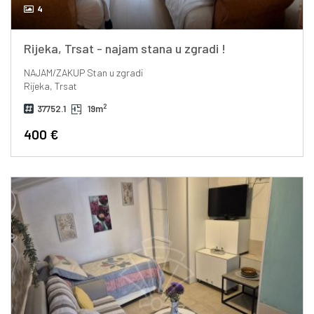
4
Rijeka, Trsat - najam stana u zgradi !
NAJAM/ZAKUP
Stan u zgradi
Rijeka, Trsat
2
37752.1
19m
400 €