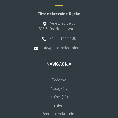
Elite nekretnine Rijeka
Vele Dražice 77
51218
, Dražice
, Hrvatska
+385 51 444 488
info@elite-nekretnine.hr
NAVIGACIJA
Početna
Prodaja (17)
Najam (14)
Prilike (1)
Ponudite nekretninu