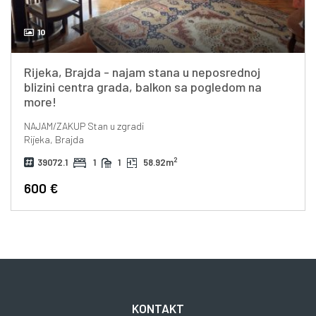
10
Rijeka, Brajda - najam stana u neposrednoj
blizini centra grada, balkon sa pogledom na
more!
NAJAM/ZAKUP
Stan u zgradi
Rijeka, Brajda
2
39072.1
1
1
58.92m
600 €
KONTAKT