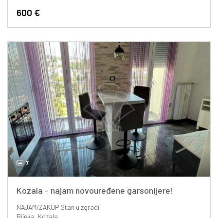
600 €
7
Kozala - najam novouređene garsonijere!
NAJAM/ZAKUP
Stan u zgradi
Rijeka, Kozala