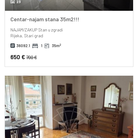
23
Centar-najam stana 35m2!!!
NAJAM/ZAKUP
Stan u zgradi
Rijeka, Stari grad
2
36092.1
1
35m
650 €
700 €