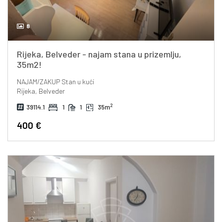
8
Rijeka, Belveder - najam stana u prizemlju,
35m2!
NAJAM/ZAKUP
Stan u kući
Rijeka, Belveder
2
39114.1
1
1
35m
400 €