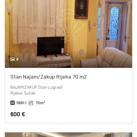
8
Stan Najam/Zakup Rijeka 70 m2
NAJAM/ZAKUP
Stan u zgradi
Rijeka, Sušak
2
11681.1
70m
600 €