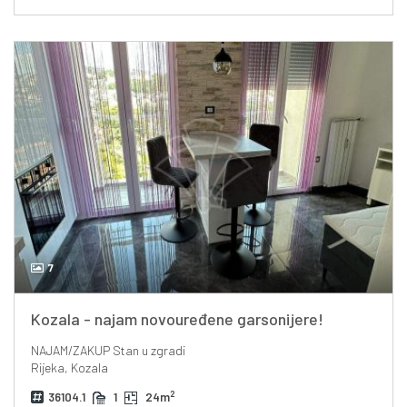
7
Kozala - najam novouređene garsonijere!
NAJAM/ZAKUP
Stan u zgradi
Rijeka, Kozala
2
36104.1
1
24m