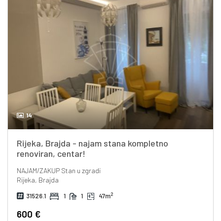
14
Rijeka, Brajda - najam stana kompletno
renoviran, centar!
NAJAM/ZAKUP
Stan u zgradi
Rijeka, Brajda
2
31526.1
1
1
47m
600 €