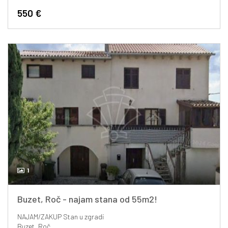
550 €
1
Buzet, Roč - najam stana od 55m2!
NAJAM/ZAKUP
Stan u zgradi
Buzet, Roč