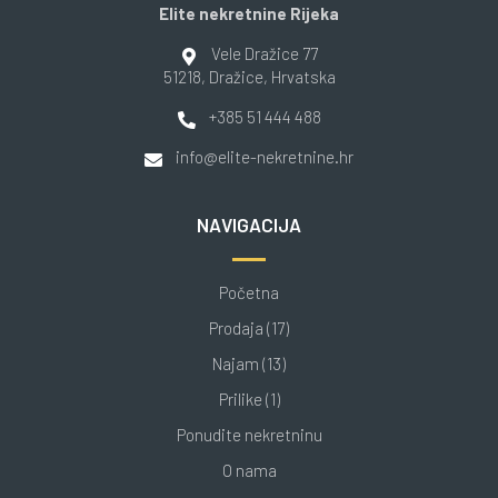
Elite nekretnine Rijeka
Vele Dražice 77
51218
, Dražice
, Hrvatska
+385 51 444 488
info@elite-nekretnine.hr
NAVIGACIJA
Početna
Prodaja (17)
Najam (13)
Prilike (1)
Ponudite nekretninu
O nama