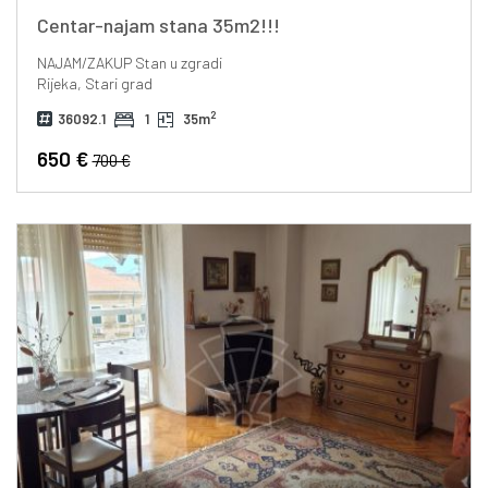
Centar-najam stana 35m2!!!
NAJAM/ZAKUP
Stan u zgradi
Rijeka, Stari grad
2
36092.1
1
35m
650 €
700 €