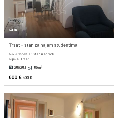
16
Trsat - stan za najam studentima
NAJAM/ZAKUP
Stan u zgradi
Rijeka, Trsat
2
25025.1
50m
600 €
500 €