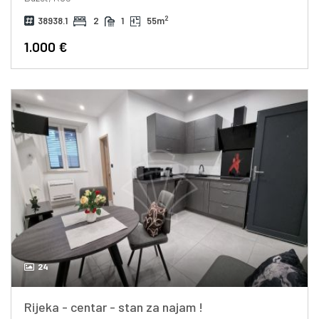
2
38938.1
2
1
55m
1.000 €
24
Rijeka - centar - stan za najam !