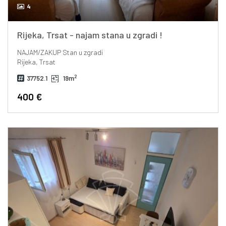
4
Rijeka, Trsat - najam stana u zgradi !
NAJAM/ZAKUP
Stan u zgradi
Rijeka, Trsat
2
37752.1
19m
400 €