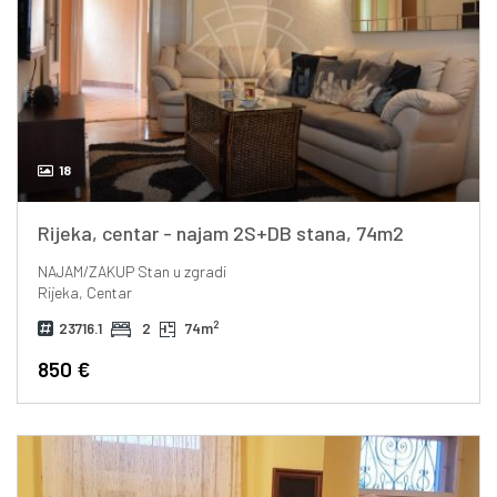
18
Rijeka, centar - najam 2S+DB stana, 74m2
NAJAM/ZAKUP
Stan u zgradi
Rijeka, Centar
2
23716.1
2
74m
850 €