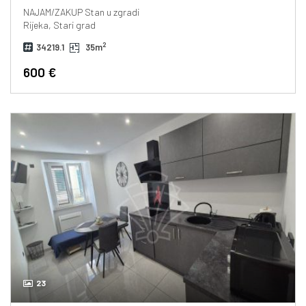
NAJAM/ZAKUP
Stan u zgradi
Rijeka, Stari grad
2
34219.1
35m
600 €
23