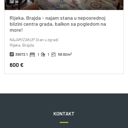
10
Rijeka, Brajda - najam stana u neposrednoj
blizini centra grada, balkon sa pogledom na
more!
NAJAM/ZAKUP
Stan u zgradi
Rijeka, Brajda
2
39072.1
1
1
58.92m
600 €
KONTAKT