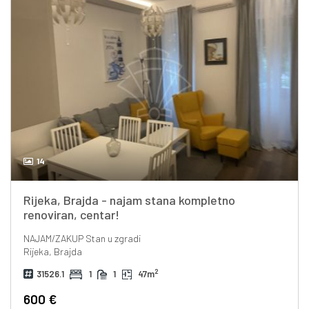
14
Rijeka, Brajda - najam stana kompletno
renoviran, centar!
NAJAM/ZAKUP
Stan u zgradi
Rijeka, Brajda
2
31526.1
1
1
47m
600 €