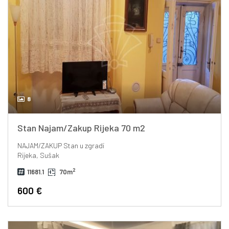
8
Stan Najam/Zakup Rijeka 70 m2
NAJAM/ZAKUP
Stan u zgradi
Rijeka, Sušak
2
11681.1
70m
600 €