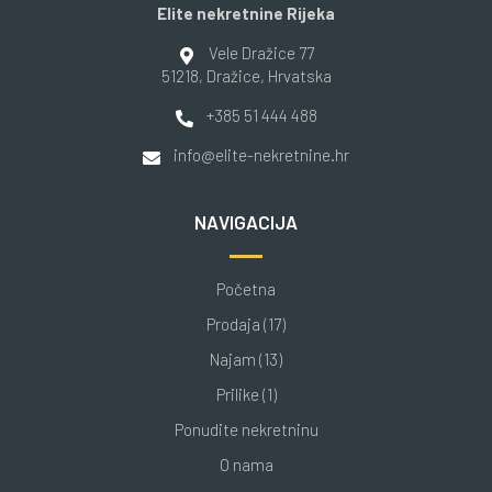
Elite nekretnine Rijeka
Vele Dražice 77
51218
, Dražice
, Hrvatska
+385 51 444 488
info@elite-nekretnine.hr
NAVIGACIJA
Početna
Prodaja (17)
Najam (13)
Prilike (1)
Ponudite nekretninu
O nama