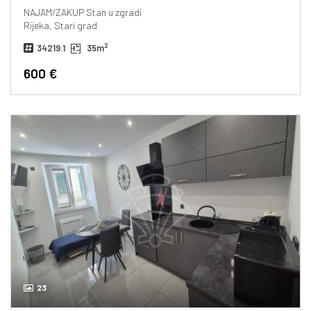
NAJAM/ZAKUP
Stan u zgradi
Rijeka, Stari grad
2
34219.1
35m
600 €
23