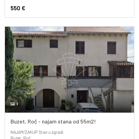
550 €
1
Buzet, Roč - najam stana od 55m2!
NAJAM/ZAKUP
Stan u zgradi
Buzet, Roč