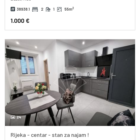
2
38938.1
2
1
55m
1.000 €
24
Rijeka - centar - stan za najam !