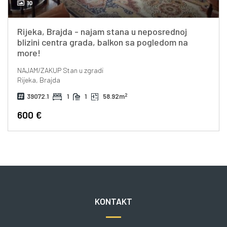
10
Rijeka, Brajda - najam stana u neposrednoj
blizini centra grada, balkon sa pogledom na
more!
NAJAM/ZAKUP
Stan u zgradi
Rijeka, Brajda
2
39072.1
1
1
58.92m
600 €
KONTAKT