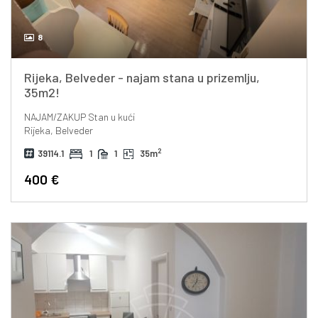
8
Rijeka, Belveder - najam stana u prizemlju,
35m2!
NAJAM/ZAKUP
Stan u kući
Rijeka, Belveder
2
39114.1
1
1
35m
400 €