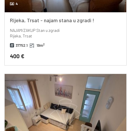
4
Rijeka, Trsat - najam stana u zgradi !
NAJAM/ZAKUP
Stan u zgradi
Rijeka, Trsat
2
37752.1
19m
400 €