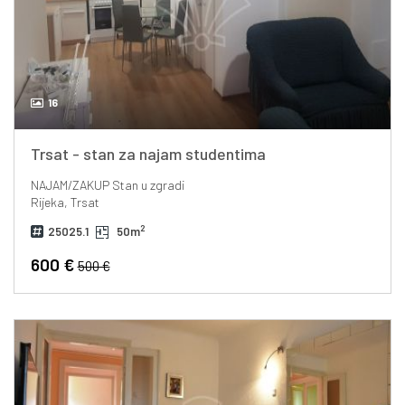
16
Trsat - stan za najam studentima
NAJAM/ZAKUP
Stan u zgradi
Rijeka, Trsat
2
25025.1
50m
600 €
500 €