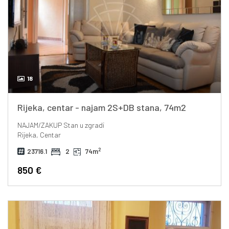
18
Rijeka, centar - najam 2S+DB stana, 74m2
NAJAM/ZAKUP
Stan u zgradi
Rijeka, Centar
2
23716.1
2
74m
850 €