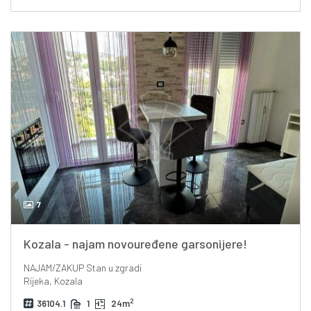
7
Kozala - najam novouređene garsonijere!
NAJAM/ZAKUP
Stan u zgradi
Rijeka, Kozala
2
36104.1
1
24m