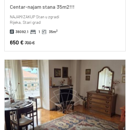
Centar-najam stana 35m2!!!
NAJAM/ZAKUP
Stan u zgradi
Rijeka, Stari grad
2
36092.1
1
35m
650 €
700 €