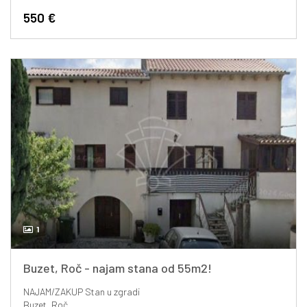
550 €
1
Buzet, Roč - najam stana od 55m2!
NAJAM/ZAKUP
Stan u zgradi
Buzet, Roč