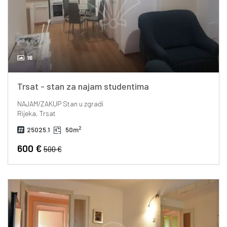
16
Trsat - stan za najam studentima
NAJAM/ZAKUP
Stan u zgradi
Rijeka, Trsat
2
25025.1
50m
600 €
500 €