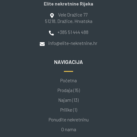
Elite nekretnine Rijeka
Vele Dražice 77
51218
, Dražice
, Hrvatska
+385 51 444 488
info@elite-nekretnine.hr
NAVIGACIJA
Početna
Prodaja (15)
Najam (13)
Prilike (1)
Ponudite nekretninu
O nama