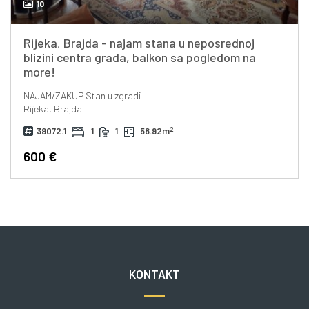
10
Rijeka, Brajda - najam stana u neposrednoj
blizini centra grada, balkon sa pogledom na
more!
NAJAM/ZAKUP
Stan u zgradi
Rijeka, Brajda
2
39072.1
1
1
58.92m
600 €
KONTAKT