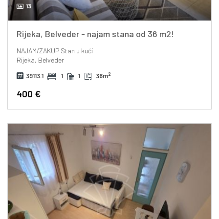
13
Rijeka, Belveder - najam stana od 36 m2!
NAJAM/ZAKUP
Stan u kući
Rijeka, Belveder
2
39113.1
1
1
36m
400 €