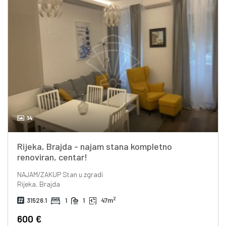
14
Rijeka, Brajda - najam stana kompletno
renoviran, centar!
NAJAM/ZAKUP
Stan u zgradi
Rijeka, Brajda
2
31526.1
1
1
47m
600 €