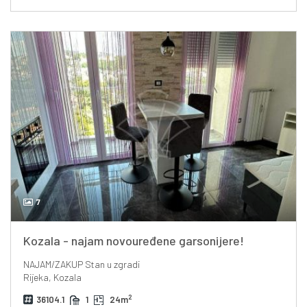
7
Kozala - najam novouređene garsonijere!
NAJAM/ZAKUP
Stan u zgradi
Rijeka, Kozala
2
36104.1
1
24m