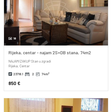
18
Rijeka, centar - najam 2S+DB stana, 74m2
NAJAM/ZAKUP
Stan u zgradi
Rijeka, Centar
2
23716.1
2
74m
850 €