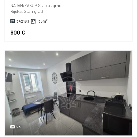
NAJAM/ZAKUP
Stan u zgradi
Rijeka, Stari grad
2
34219.1
35m
600 €
23