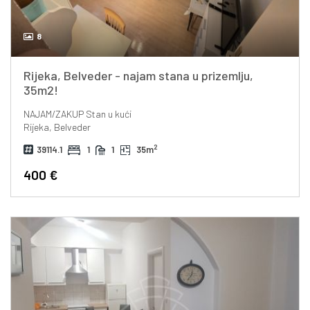
8
Rijeka, Belveder - najam stana u prizemlju,
35m2!
NAJAM/ZAKUP
Stan u kući
Rijeka, Belveder
2
39114.1
1
1
35m
400 €