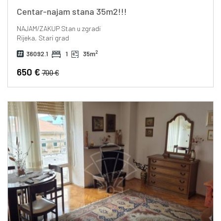
Centar-najam stana 35m2!!!
NAJAM/ZAKUP
Stan u zgradi
Rijeka, Stari grad
2
36092.1
1
35m
650 €
700 €