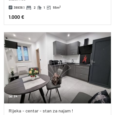
2
38938.1
2
1
55m
1.000 €
24
Rijeka - centar - stan za najam !