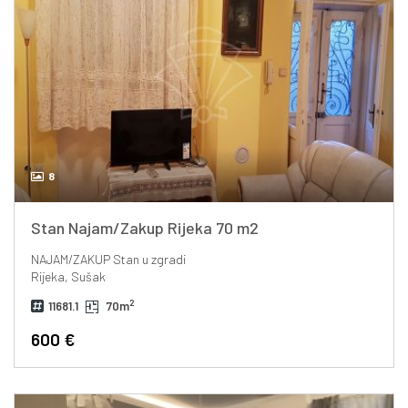
8
Stan Najam/Zakup Rijeka 70 m2
NAJAM/ZAKUP
Stan u zgradi
Rijeka, Sušak
2
11681.1
70m
600 €