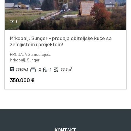
5
Mrkopalj, Sunger - prodaja obiteljske kuće sa
zemljištem i projektom!
PRODAJA
Samostojeća
Mrkopalj, Sunger
2
38934.1
2
1
83.6m
350.000 €
KONTAKT