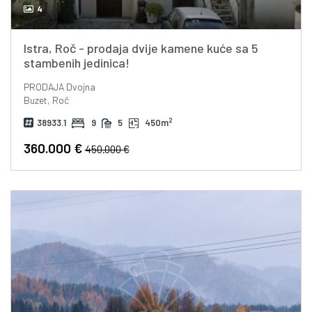
4
Istra, Roč - prodaja dvije kamene kuće sa 5
stambenih jedinica!
PRODAJA
Dvojna
Buzet, Roč
2
38933.1
9
5
450m
360.000 €
450.000 €