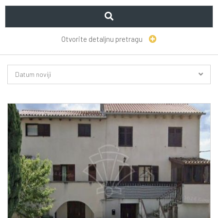
Otvorite detaljnu pretragu
Datum noviji