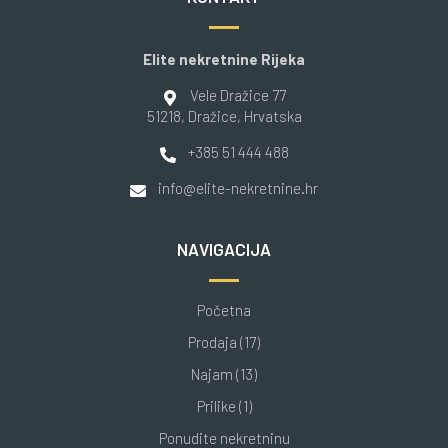
Elite nekretnine Rijeka
Vele Dražice 77
51218
, Dražice
, Hrvatska
+385 51 444 488
info@elite-nekretnine.hr
NAVIGACIJA
Početna
Prodaja (17)
Najam (13)
Prilike (1)
Ponudite nekretninu