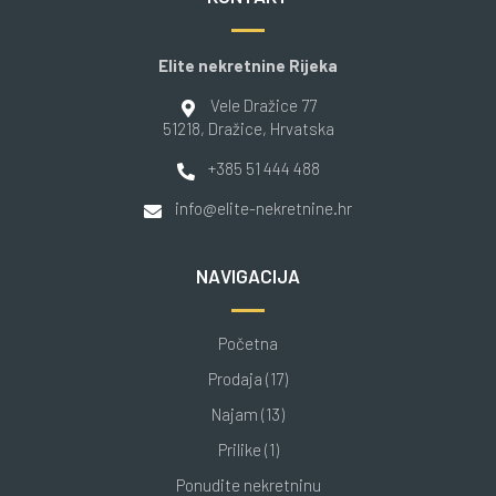
Elite nekretnine Rijeka
Vele Dražice 77
51218
, Dražice
, Hrvatska
+385 51 444 488
info@elite-nekretnine.hr
NAVIGACIJA
Početna
Prodaja (17)
Najam (13)
Prilike (1)
Ponudite nekretninu