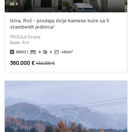
4
Istra, Roč - prodaja dvije kamene kuće sa 5
stambenih jedinica!
PRODAJA
Dvojna
Buzet, Roč
2
38933.1
9
5
450m
360.000 €
450.000 €