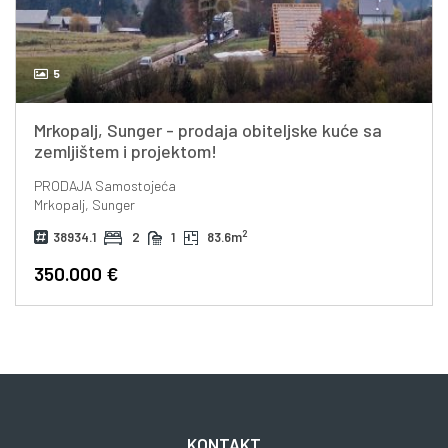
5
Mrkopalj, Sunger - prodaja obiteljske kuće sa
zemljištem i projektom!
PRODAJA
Samostojeća
Mrkopalj, Sunger
2
38934.1
2
1
83.6m
350.000 €
KONTAKT