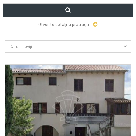
Otvorite detaljnu pretragu
Datum noviji