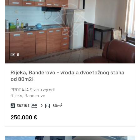
11
Rijeka, Banderovo - vrodaja dvoetažnog stana
od 80m2!
PRODAJA
Stan u zgradi
Rijeka, Banderovo
2
38218.1
2
80m
250.000 €