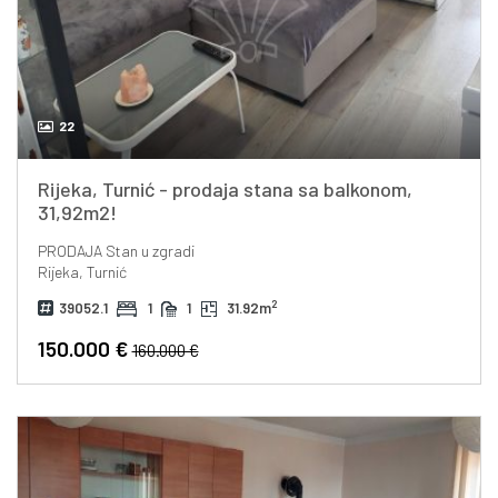
22
Rijeka, Turnić - prodaja stana sa balkonom,
31,92m2!
PRODAJA
Stan u zgradi
Rijeka, Turnić
2
39052.1
1
1
31.92m
150.000 €
160.000 €