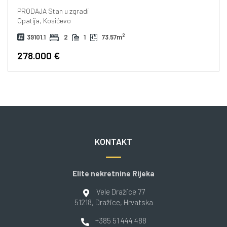
PRODAJA
Stan u zgradi
Opatija, Kosićevo
2
39101.1
2
1
73.57m
278.000 €
KONTAKT
Elite nekretnine Rijeka
Vele Dražice 77
51218
, Dražice
, Hrvatska
+385 51 444 488