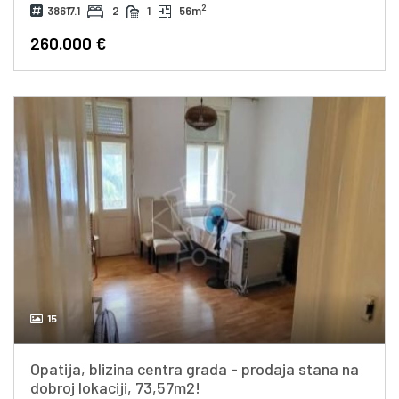
2
38617.1
2
1
56m
260.000 €
15
Opatija, blizina centra grada - prodaja stana na
dobroj lokaciji, 73,57m2!