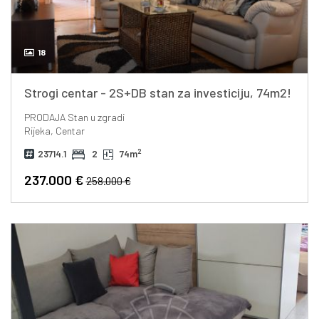
18
Strogi centar - 2S+DB stan za investiciju, 74m2!
PRODAJA
Stan u zgradi
Rijeka, Centar
2
23714.1
2
74m
237.000 €
258.000 €