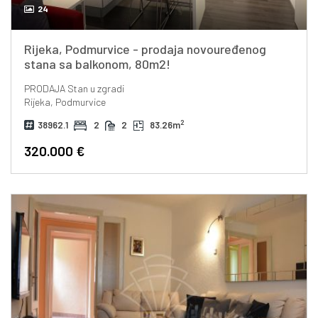
24
Rijeka, Podmurvice - prodaja novouređenog
stana sa balkonom, 80m2!
PRODAJA
Stan u zgradi
Rijeka, Podmurvice
2
38962.1
2
2
83.26m
320.000 €