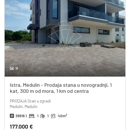
11
Istra, Medulin - Prodaja stana u novogradnji, 1
kat, 300 m od mora, 1 km od centra
PRODAJA
Stan u zgradi
Medulin, Medulin
2
38616.1
1
1
40m
177.000 €