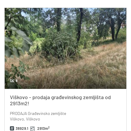
6
Viškovo - prodaja građevinskog zemljišta od
2913m2!
PRODAJA
Građevinsko zemljište
Viškovo, Viškovo
2
38929.1
2913m