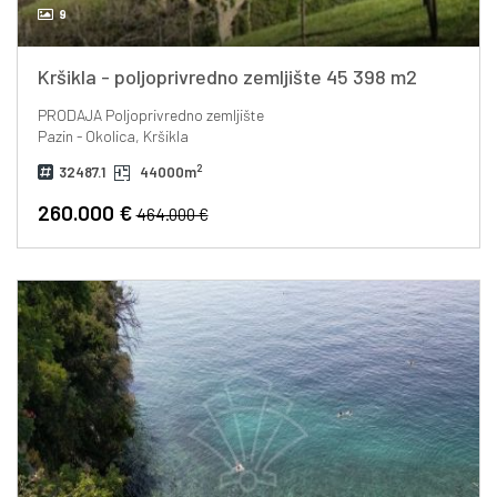
9
Kršikla - poljoprivredno zemljište 45 398 m2
PRODAJA
Poljoprivredno zemljište
Pazin - Okolica, Kršikla
2
32487.1
44000m
260.000 €
464.000 €