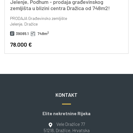
Jelenje, Podhum - prodaja građevinskog
zemljišta u blizini centra Dražica od 748m2!
PRODAJA
Građevinsko zemljište
Jelenje, Dražice
2
39065.1
748m
78.000 €
KONTAKT
Elite nekretnine Rijeka
Vele Dražice 77
51218
, Dražice
, Hrvatska