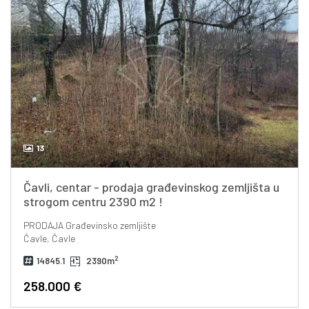
13
Čavli, centar - prodaja građevinskog zemljišta u
strogom centru 2390 m2 !
PRODAJA
Građevinsko zemljište
Čavle, Čavle
2
14845.1
2390m
258.000 €