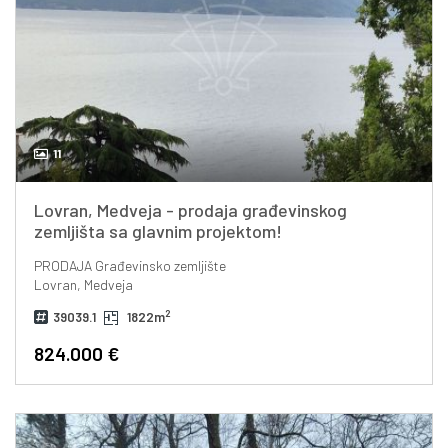
11
Lovran, Medveja - prodaja građevinskog
zemljišta sa glavnim projektom!
PRODAJA
Građevinsko zemljište
Lovran, Medveja
2
39039.1
1822m
824.000 €