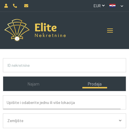
Najam
Prodaja
Zemljište