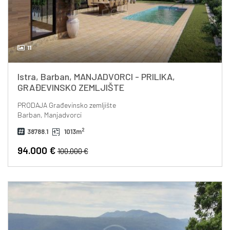
11
Istra, Barban, MANJADVORCI - PRILIKA,
GRAĐEVINSKO ZEMLJIŠTE
PRODAJA
Građevinsko zemljište
Barban, Manjadvorci
2
38788.1
1013m
94.000 €
100.000 €