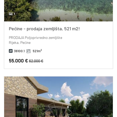
1
Pećine - prodaja zemljišta, 521 m2!
PRODAJA
Poljoprivredno zemljište
Rijeka, Pećine
2
36100.1
521m
55.000 €
62.000 €