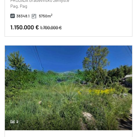
PRODAJA
Građevinsko zemljište
Pag, Pag
2
38348.1
5750m
1.150.000 €
1.700.000 €
2