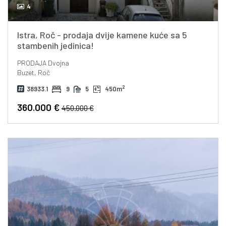
4
Istra, Roč - prodaja dvije kamene kuće sa 5
stambenih jedinica!
PRODAJA
Dvojna
Buzet, Roč
2
38933.1
9
5
450m
360.000 €
450.000 €