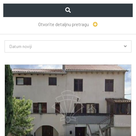
Otvorite detaljnu pretragu
Datum noviji