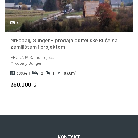
5
Mrkopalj, Sunger - prodaja obiteljske kuće sa
zemljištem i projektom!
PRODAJA
Samostojeća
Mrkopalj, Sunger
2
38934.1
2
1
83.6m
350.000 €
KONTAKT