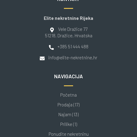
Elite nekretnine Rijeka
Vele Dražice 77
51218
, Dražice
, Hrvatska
+385 51 444 488
info@elite-nekretnine.hr
NAVIGACIJA
Početna
Prodaja (17)
Najam (13)
Prilike (1)
Ponudite nekretninu