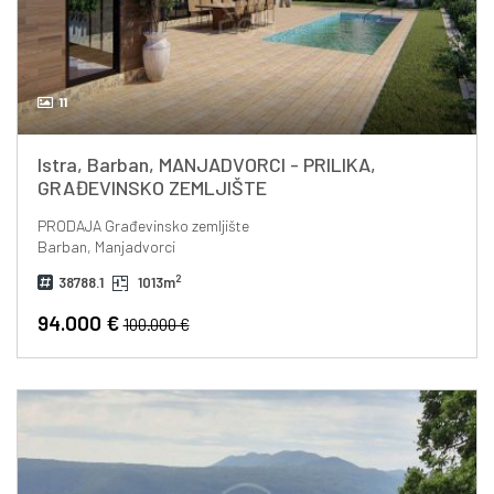
11
Istra, Barban, MANJADVORCI - PRILIKA,
GRAĐEVINSKO ZEMLJIŠTE
PRODAJA
Građevinsko zemljište
Barban, Manjadvorci
2
38788.1
1013m
94.000 €
100.000 €