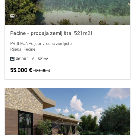
1
Pećine - prodaja zemljišta, 521 m2!
PRODAJA
Poljoprivredno zemljište
Rijeka, Pećine
2
36100.1
521m
55.000 €
62.000 €