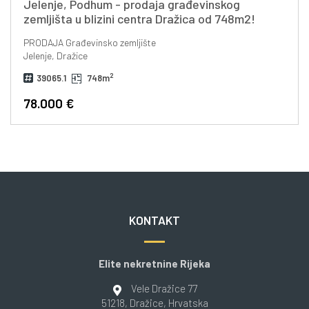
Jelenje, Podhum - prodaja građevinskog
zemljišta u blizini centra Dražica od 748m2!
PRODAJA
Građevinsko zemljište
Jelenje, Dražice
2
39065.1
748m
78.000 €
KONTAKT
Elite nekretnine Rijeka
Vele Dražice 77
51218
, Dražice
, Hrvatska