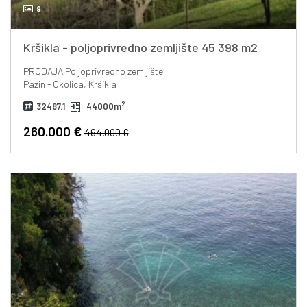
9
Kršikla - poljoprivredno zemljište 45 398 m2
PRODAJA
Poljoprivredno zemljište
Pazin - Okolica, Kršikla
2
32487.1
44000m
260.000 €
464.000 €