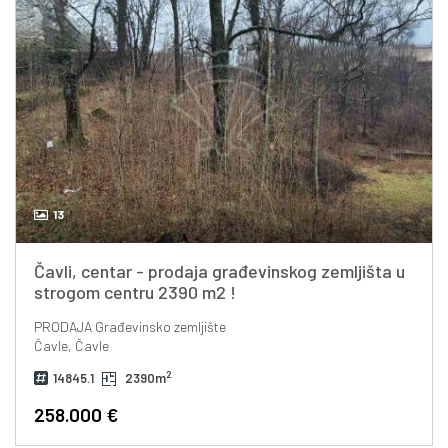
13
Čavli, centar - prodaja građevinskog zemljišta u
strogom centru 2390 m2 !
PRODAJA
Građevinsko zemljište
Čavle, Čavle
2
14845.1
2390m
258.000 €