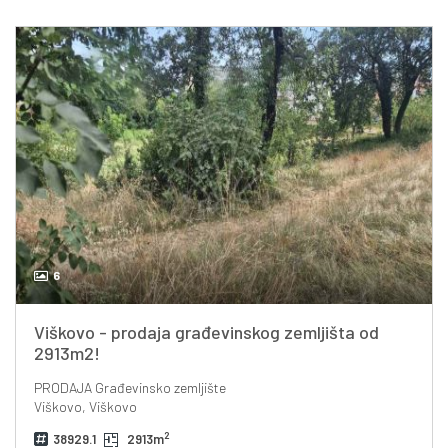
6
Viškovo - prodaja građevinskog zemljišta od
2913m2!
PRODAJA
Građevinsko zemljište
Viškovo, Viškovo
2
38929.1
2913m