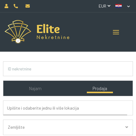
Najam
Prodaja
Zemljište