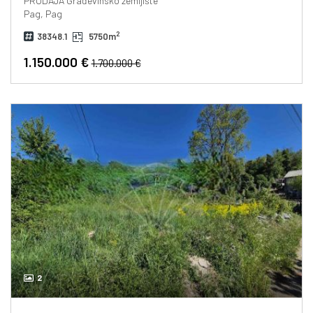
PRODAJA
Građevinsko zemljište
Pag, Pag
2
38348.1
5750m
1.150.000 €
1.700.000 €
2