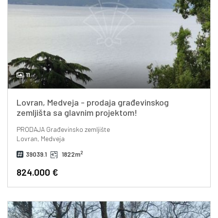
11
Lovran, Medveja - prodaja građevinskog
zemljišta sa glavnim projektom!
PRODAJA
Građevinsko zemljište
Lovran, Medveja
2
39039.1
1822m
824.000 €