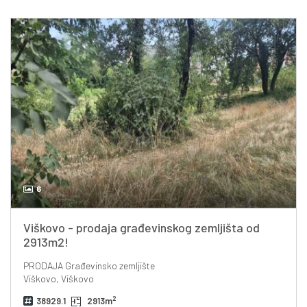
6
Viškovo - prodaja građevinskog zemljišta od
2913m2!
PRODAJA
Građevinsko zemljište
Viškovo, Viškovo
2
38929.1
2913m