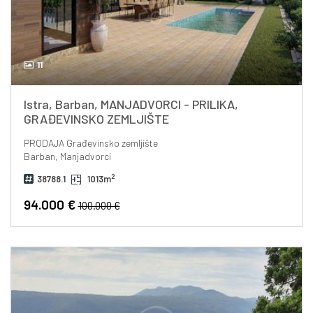
11
Istra, Barban, MANJADVORCI - PRILIKA,
GRAĐEVINSKO ZEMLJIŠTE
PRODAJA
Građevinsko zemljište
Barban, Manjadvorci
2
38788.1
1013m
94.000 €
100.000 €