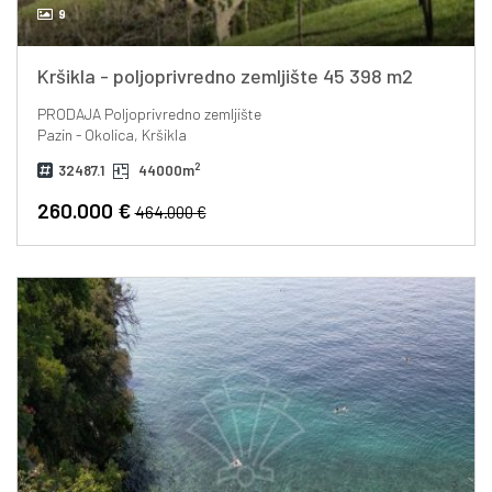
9
Kršikla - poljoprivredno zemljište 45 398 m2
PRODAJA
Poljoprivredno zemljište
Pazin - Okolica, Kršikla
2
32487.1
44000m
260.000 €
464.000 €