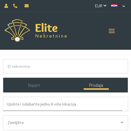
Najam
Prodaja
Zemljište