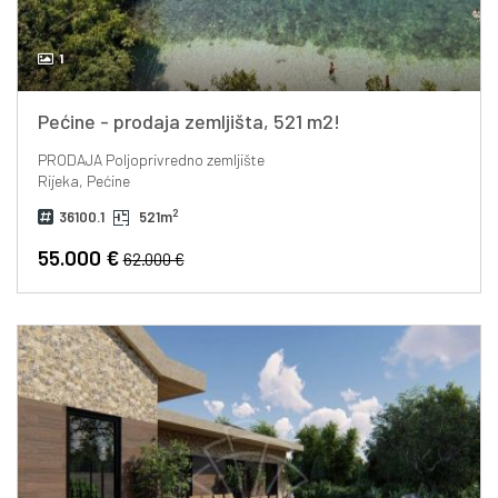
1
Pećine - prodaja zemljišta, 521 m2!
PRODAJA
Poljoprivredno zemljište
Rijeka, Pećine
2
36100.1
521m
55.000 €
62.000 €