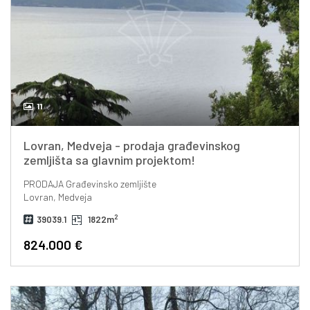
11
Lovran, Medveja - prodaja građevinskog
zemljišta sa glavnim projektom!
PRODAJA
Građevinsko zemljište
Lovran, Medveja
2
39039.1
1822m
824.000 €