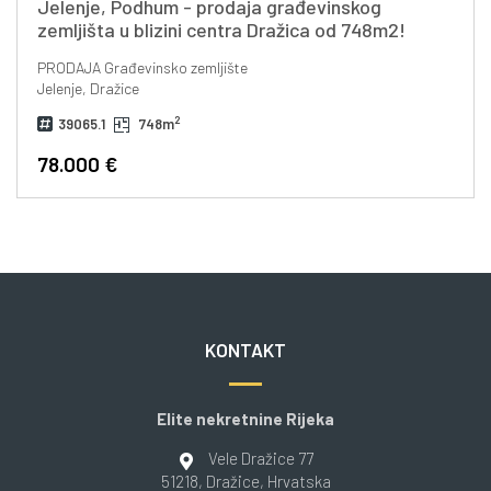
Jelenje, Podhum - prodaja građevinskog
zemljišta u blizini centra Dražica od 748m2!
PRODAJA
Građevinsko zemljište
Jelenje, Dražice
2
39065.1
748m
78.000 €
KONTAKT
Elite nekretnine Rijeka
Vele Dražice 77
51218
, Dražice
, Hrvatska