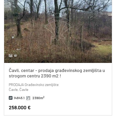
13
Čavli, centar - prodaja građevinskog zemljišta u
strogom centru 2390 m2 !
PRODAJA
Građevinsko zemljište
Čavle, Čavle
2
14845.1
2390m
258.000 €