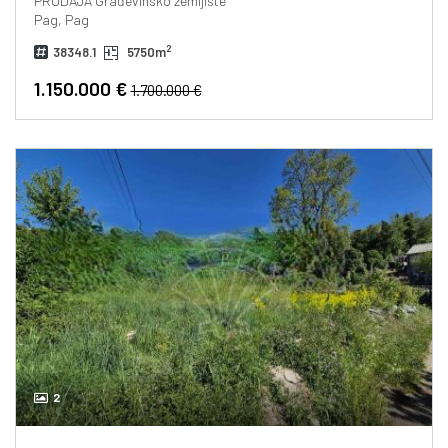
PRODAJA
Građevinsko zemljište
Pag, Pag
2
38348.1
5750m
1.150.000 €
1.700.000 €
2