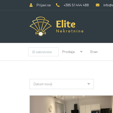
Prijavi se
+385 51 444 488
info@e
Prodaja
Stan
Datum noviji