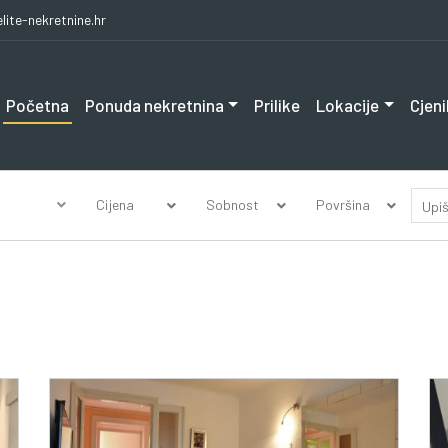
lite-nekretnine.hr
Početna
Ponuda nekretnina
Prilike
Lokacije
Cjeni
Cijena
Sobnost
Površina