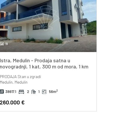
11
Istra, Medulin - Prodaja satna u
novogradnji, 1 kat, 300 m od mora, 1 km
od centra
PRODAJA
Stan u zgradi
Medulin, Medulin
2
38617.1
2
1
56m
260.000 €