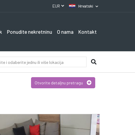
Hrvatski
k
Ponudite nekretninu
O nama
Kontakt
Otvorite detaljnu pretragu