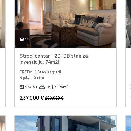
18
Strogi centar - 2S+DB stan za
investiciju, 74m2!
PRODAJA
Stan u zgradi
Rijeka, Centar
2
23714.1
2
74m
237.000 €
258.000 €