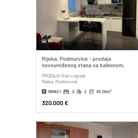
24
Rijeka, Podmurvice - prodaja
novouređenog stana sa balkonom,
80m2!
PRODAJA
Stan u zgradi
Rijeka, Podmurvice
2
38962.1
2
2
83.26m
320.000 €