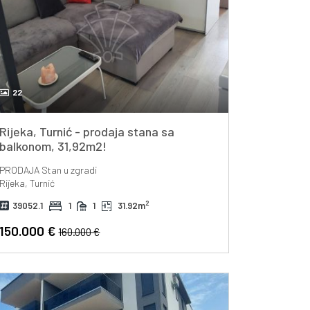
22
Rijeka, Turnić - prodaja stana sa
balkonom, 31,92m2!
PRODAJA
Stan u zgradi
Rijeka, Turnić
2
39052.1
1
1
31.92m
150.000 €
160.000 €