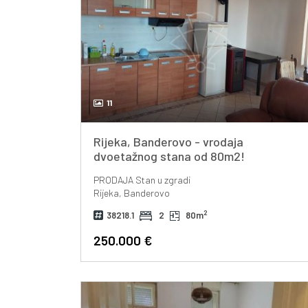
11
Rijeka, Banderovo - vrodaja
dvoetažnog stana od 80m2!
PRODAJA
Stan u zgradi
Rijeka, Banderovo
2
38218.1
2
80m
250.000 €