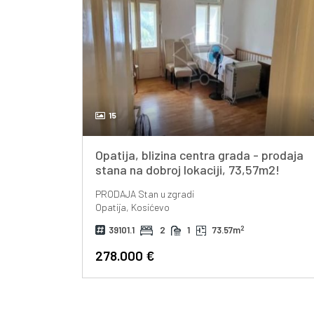
15
Opatija, blizina centra grada - prodaja
stana na dobroj lokaciji, 73,57m2!
PRODAJA
Stan u zgradi
Opatija, Kosićevo
2
39101.1
2
1
73.57m
278.000 €