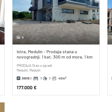
11
Istra, Medulin - Prodaja stana u
novogradnji, 1 kat, 300 m od mora, 1 km
od centra
PRODAJA
Stan u zgradi
Medulin, Medulin
2
38616.1
1
1
40m
177.000 €