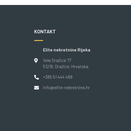
KONTAKT
Elite nekretnine Rijeka
Vele Dražice 77
51218
, Dražice
, Hrvatska
+385 51 444 488
info@elite-nekretnine.hr