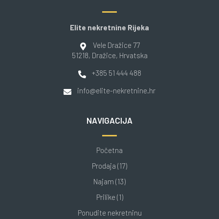
Elite nekretnine Rijeka
Vele Dražice 77
51218
, Dražice
, Hrvatska
+385 51 444 488
info@elite-nekretnine.hr
NAVIGACIJA
Početna
Prodaja (17)
Najam (13)
Prilike (1)
Ponudite nekretninu